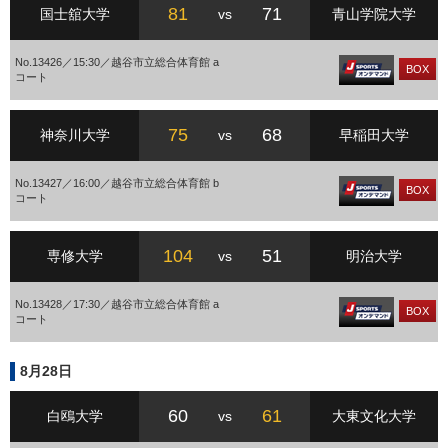
81
71
国士舘大学
vs
青山学院大学
No.13426／15:30／越谷市立総合体育館 a
BOX
コート
75
68
神奈川大学
vs
早稲田大学
No.13427／16:00／越谷市立総合体育館 b
BOX
コート
104
51
専修大学
vs
明治大学
No.13428／17:30／越谷市立総合体育館 a
BOX
コート
8月28日
60
61
白鴎大学
vs
大東文化大学