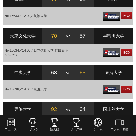
No.13633／12:00／筑波大学
BOX
70
57
大東文化大学
vs
早稲田大学
No.13634／14:00／日本体育大学 世田谷キ
BOX
ャンパス
63
65
中央大学
vs
東海大学
No.13636／14:00／筑波大学
BOX
92
64
専修大学
vs
国士舘大学
No.13635／14:00／専修大学生田キャンパ
BOX
ス
ニュース
トーナメント
新人戦
リーグ戦
チーム
コラム・動画