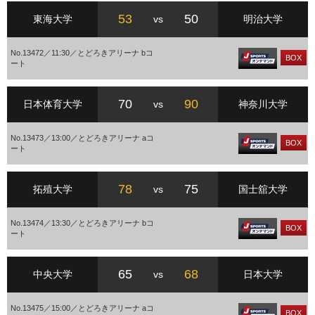
53
50
東海大学
vs
明治大学
No.13472／11:30／とどろきアリーナ bコ
BOX
ート
70
90
日本体育大学
vs
神奈川大学
No.13473／13:00／とどろきアリーナ aコ
BOX
ート
78
75
拓殖大学
vs
国士舘大学
No.13474／13:30／とどろきアリーナ bコ
BOX
ート
65
68
中央大学
vs
日本大学
No.13475／15:00／とどろきアリーナ aコ
BOX