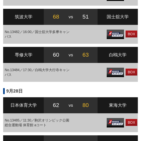
68
51
筑波大学
vs
国士舘大学
No.13482／16:00／国士舘大学多摩キャン
BOX
パス
60
63
専修大学
vs
白鴎大学
No.13484／17:30／白鴎大学大行寺キャン
BOX
パス
9月28日
62
80
日本体育大学
vs
東海大学
No.13485／11:30／駒沢オリンピック公園
BOX
総合運動場 体育館 aコート