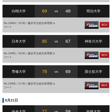
69
49
白鴎大学
vs
明治大学
No.13404／15:30／越谷市立総合体育館 a
BOX
コート
85
67
日本大学
vs
神奈川大学
No.13405／16:00／越谷市立総合体育館 b
BOX
コート
78
69
専修大学
vs
国士舘大学
No.13406／17:30／越谷市立総合体育館 a
BOX
コート
8月21日
77
59
中央大学
vs
拓殖大学