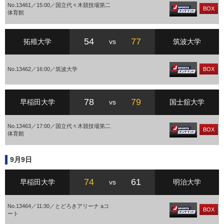
No.13461／15:00／国立代々木競技場第二
BOX
体育館
54
77
拓殖大学
vs
筑波大学
No.13462／16:00／筑波大学
BOX
78
79
早稲田大学
vs
国士舘大学
No.13463／17:00／国立代々木競技場第二
BOX
体育館
9月9日
74
61
早稲田大学
vs
明治大学
No.13464／11:30／とどろきアリーナ aコ
BOX
ート