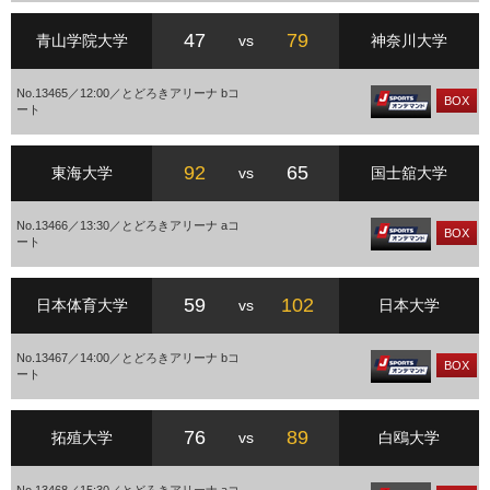
47
79
青山学院大学
vs
神奈川大学
No.13465／12:00／とどろきアリーナ bコ
BOX
ート
92
65
東海大学
vs
国士舘大学
No.13466／13:30／とどろきアリーナ aコ
BOX
ート
59
102
日本体育大学
vs
日本大学
No.13467／14:00／とどろきアリーナ bコ
BOX
ート
76
89
拓殖大学
vs
白鴎大学