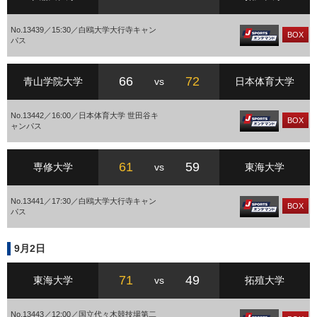
No.13439／15:30／白鴎大学大行寺キャン
BOX
パス
66
72
青山学院大学
vs
日本体育大学
No.13442／16:00／日本体育大学 世田谷キ
BOX
ャンパス
61
59
専修大学
vs
東海大学
No.13441／17:30／白鴎大学大行寺キャン
BOX
パス
9月2日
71
49
東海大学
vs
拓殖大学
No.13443／12:00／国立代々木競技場第二