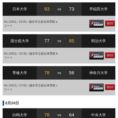
93
73
日本大学
vs
早稲田大学
No.13411／15:00／越谷市立総合体育館 a
BOX
コート
77
85
国士舘大学
vs
明治大学
No.13412／15:30／越谷市立総合体育館 b
BOX
コート
78
56
専修大学
vs
神奈川大学
No.13413／17:00／越谷市立総合体育館ｃ
BOX
コート
8月24日
78
64
白鴎大学
vs
中央大学