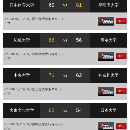
69
81
日本体育大学
vs
早稲田大学
No.13479／12:00／国士舘大学多摩キャン
BOX
パス
66
56
拓殖大学
vs
明治大学
No.13480／13:30／白鴎大学大行寺キャン
BOX
パス
71
62
中央大学
vs
神奈川大学
No.13481／14:00／国士舘大学多摩キャン
BOX
パス
62
54
大東文化大学
vs
日本大学
No.13483／15:30／白鴎大学大行寺キャン
BOX
パス