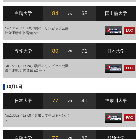
84
68
白鴎大学
vs
国士舘大学
No.13490／16:00／駒沢オリンピック公園
BOX
総合運動場 体育館 bコート
80
71
専修大学
vs
日本大学
No.13491／17:30／駒沢オリンピック公園
BOX
総合運動場 体育館 aコート
10月1日
77
49
日本大学
vs
神奈川大学
No.13632／12:00／専修大学生田キャンパ
BOX
ス
77
62
白鴎大学
vs
明治大学