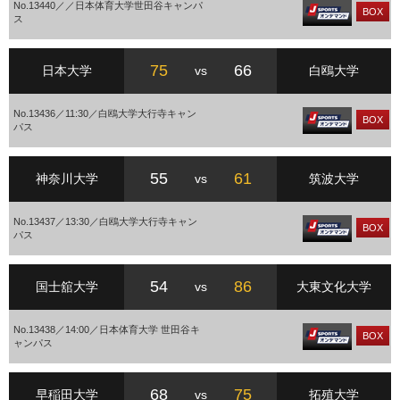
No.13440／／日本体育大学世田谷キャンパ
BOX
ス
75
66
日本大学
vs
白鴎大学
No.13436／11:30／白鴎大学大行寺キャン
BOX
パス
55
61
神奈川大学
vs
筑波大学
No.13437／13:30／白鴎大学大行寺キャン
BOX
パス
54
86
国士舘大学
vs
大東文化大学
No.13438／14:00／日本体育大学 世田谷キ
BOX
ャンパス
68
75
早稲田大学
vs
拓殖大学