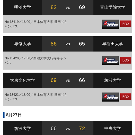
82
69
明治大学
vs
青山学院大学
No.13419／16:00／日本体育大学 世田谷キ
BOX
ャンパス
86
65
専修大学
vs
早稲田大学
No.13420／17:30／白鴎大学大行寺キャン
BOX
パス
69
66
大東文化大学
vs
筑波大学
No.13421／18:00／日本体育大学 世田谷キ
BOX
ャンパス
8月27日
66
72
筑波大学
vs
中央大学