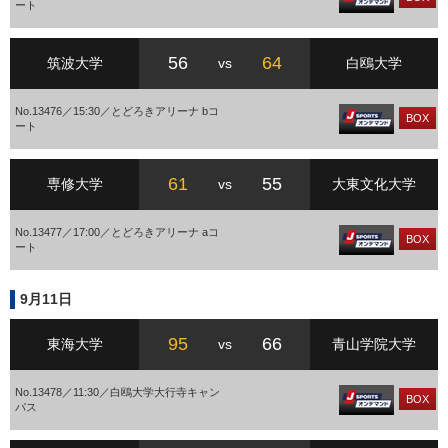
ート
56
64
筑波大学
vs
白鴎大学
No.13476／15:30／とどろきアリーナ bコ
BOX
ート
61
55
専修大学
vs
大東文化大学
No.13477／17:00／とどろきアリーナ aコ
BOX
ート
9月11日
95
66
東海大学
vs
青山学院大学
No.13478／11:30／白鴎大学大行寺キャン
BOX
パス