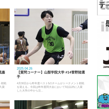
2025.04.26
流嘉
【質問コーナー】山梨学院大学 #14菅野陸選
手
ト初戦
4月30日から昨年度ベスト5のチームがトーナメント初戦
入賞
を迎える。今回は昨年度同大会において5位以内に入賞
した大学の中から注...