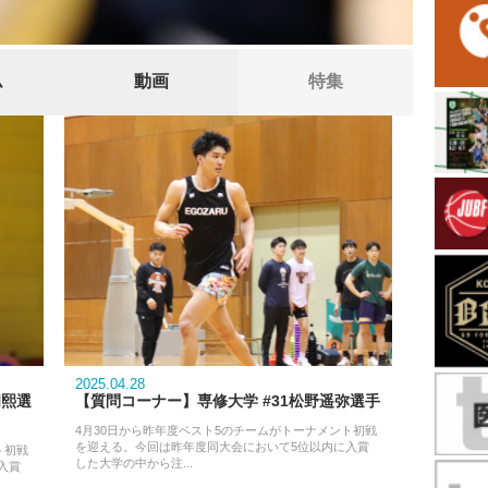
ム
動画
特集
2025.04.28
岡熙選
【質問コーナー】専修大学 #31松野遥弥選手
4月30日から昨年度ベスト5のチームがトーナメント初戦
を迎える。今回は昨年度同大会において5位以内に入賞
ト初戦
した大学の中から注...
入賞