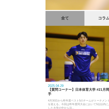
全て
コラ
2025.04.29
【質問コーナー】日本体育大学 #21月
手
4月30日から昨年度ベスト5のチームがトーナメン
を迎える。今回は昨年度同大会において5位以内に
した大学の中から注...