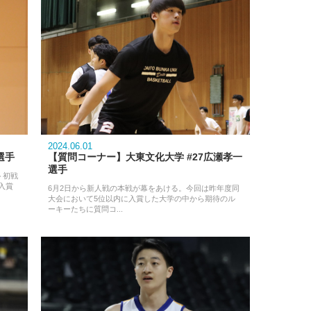
2024.06.01
選手
【質問コーナー】大東文化大学 #27広瀬孝一
選手
ト初戦
入賞
6月2日から新人戦の本戦が幕をあける。今回は昨年度同
大会において5位以内に入賞した大学の中から期待のル
ーキーたちに質問コ...