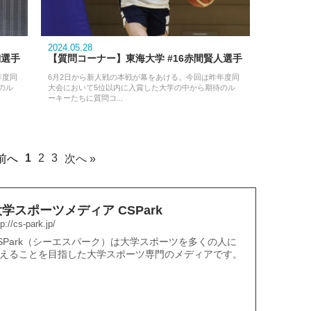
2024.05.28
翔選手
【質問コーナー】東海大学 #16赤間賢人選手
年度同
6月2日から新人戦の本戦が幕をあける。今回は昨年度同
のル
大会において5位以内に入賞した大学の中から期待のル
ーキーたちに質問コ...
1
2
3
 前へ
次へ »
大学スポーツメディア CSPark
tp://cs-park.jp/
SPark（シーエスパーク）は大学スポーツを多くの人に
えることを目指した大学スポーツ専門のメディアです。