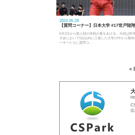
2024.05.29
【質問コーナー】日本大学 #17世戸陸
6月2日から新人戦の本戦が幕をあける。今回は昨
大会において5位以内に入賞した大学の中から期待
ーキーたちに質問コ...
«
ht
C
伝