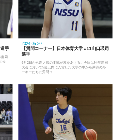
2024.05.30
吹選手
【質問コーナー】日本体育大学 #11山口瑛司
選手
年度同
のル
6月2日から新人戦の本戦が幕をあける。今回は昨年度同
大会において5位以内に入賞した大学の中から期待のル
ーキーたちに質問コ...