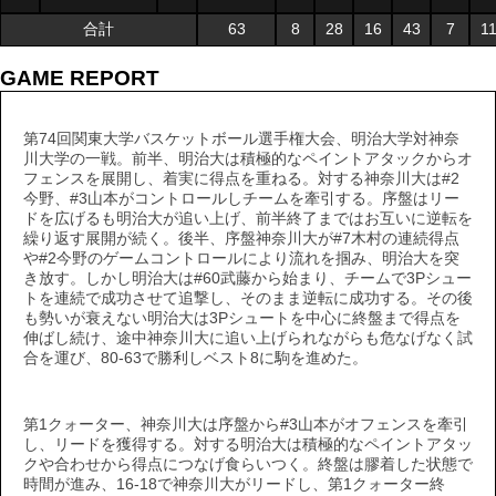
合計
63
8
28
16
43
7
1
GAME REPORT
第74回関東大学バスケットボール選手権大会、明治大学対神奈
川大学の一戦。前半、明治大は積極的なペイントアタックからオ
フェンスを展開し、着実に得点を重ねる。対する神奈川大は#2
今野、#3山本がコントロールしチームを牽引する。序盤はリー
ドを広げるも明治大が追い上げ、前半終了まではお互いに逆転を
繰り返す展開が続く。後半、序盤神奈川大が#7木村の連続得点
や#2今野のゲームコントロールにより流れを掴み、明治大を突
き放す。しかし明治大は#60武藤から始まり、チームで3Pシュー
トを連続で成功させて追撃し、そのまま逆転に成功する。その後
も勢いが衰えない明治大は3Pシュートを中心に終盤まで得点を
伸ばし続け、途中神奈川大に追い上げられながらも危なげなく試
合を運び、80-63で勝利しベスト8に駒を進めた。
第1クォーター、神奈川大は序盤から#3山本がオフェンスを牽引
し、リードを獲得する。対する明治大は積極的なペイントアタッ
クや合わせから得点につなげ食らいつく。終盤は膠着した状態で
時間が進み、16-18で神奈川大がリードし、第1クォーター終