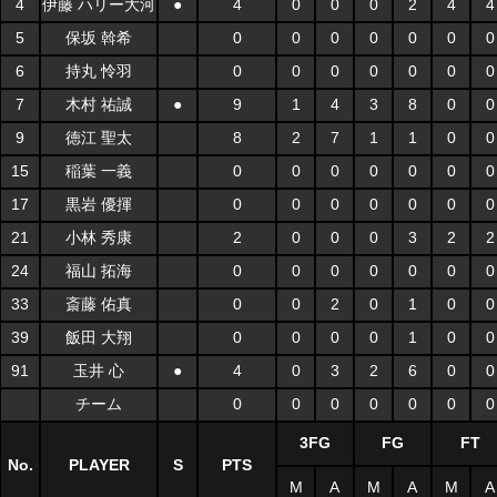
4
伊藤 ハリー大河
●
4
0
0
0
2
4
4
5
保坂 斡希
0
0
0
0
0
0
0
6
持丸 怜羽
0
0
0
0
0
0
0
7
木村 祐誠
●
9
1
4
3
8
0
0
9
徳江 聖太
8
2
7
1
1
0
0
15
稲葉 一義
0
0
0
0
0
0
0
17
黒岩 優揮
0
0
0
0
0
0
0
21
小林 秀康
2
0
0
0
3
2
2
24
福山 拓海
0
0
0
0
0
0
0
33
斎藤 佑真
0
0
2
0
1
0
0
39
飯田 大翔
0
0
0
0
1
0
0
91
玉井 心
●
4
0
3
2
6
0
0
チーム
0
0
0
0
0
0
0
3FG
FG
FT
No.
PLAYER
S
PTS
M
A
M
A
M
A