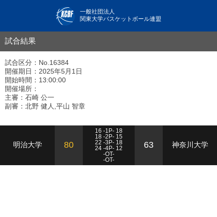
一般社団法人
関東大学バスケットボール連盟
試合結果
試合区分：No.16384
開催期日：2025年5月1日
開始時間：13:00:00
開催場所：
主審：石崎 公一
副審：北野 健人,平山 智章
16 -1P- 18
18 -2P- 15
22 -3P- 18
80
63
明治大学
神奈川大学
24 -4P- 12
-OT-
-OT-