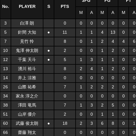
3FG
FG
FT
No.
PLAYER
S
PTS
M
A
M
A
M
A
3
白澤 朗
0
0
0
0
0
0
0
5
針間 大知
●
11
1
1
4
13
0
0
7
見竹 怜
8
0
1
2
4
4
6
10
鬼澤 伸太朗
●
2
0
0
1
2
0
0
12
千葉 天斗
●
5
1
3
1
1
0
0
13
湧川 裕斗
8
2
4
1
2
0
0
14
井上 涼雅
0
0
0
0
0
0
0
26
山際 祐希
7
1
2
2
2
0
0
34
家永 淳之介
0
0
0
0
0
0
0
38
澤田 竜馬
7
1
3
2
5
0
0
51
山岸 優介
2
0
0
1
1
0
0
60
武藤 俊太朗
●
18
2
3
6
8
0
1
66
齋藤 翔太
0
0
0
0
0
0
0