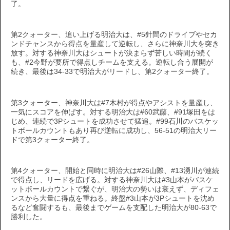
了。
第2クォーター、追い上げる明治大は、#5針間のドライブやセカ
ンドチャンスから得点を量産して逆転し、さらに神奈川大を突き
放す。対する神奈川大はシュートが決まらず苦しい時間が続く
も、#2今野が要所で得点しチームを支える。逆転し合う展開が
続き、最後は34-33で明治大がリードし、第2クォーター終了。
第3クォーター、神奈川大は#7木村が得点やアシストを量産し、
一気にスコアを伸ばす。対する明治大は#60武藤、#91塚田をは
じめ、連続で3Pシュートを成功させて猛追。#99石川のバスケッ
トボールカウントもあり再び逆転に成功し、56-51の明治大リー
ドで第3クォーター終了。
第4クォーター、開始と同時に明治大は#26山際、#13湧川が連続
で得点し、リードを広げる。対する神奈川大は#3山本がバスケ
ットボールカウントで繋ぐが、明治大の勢いは衰えず、ディフェ
ンスから大量に得点を重ねる。終盤#3山本が3Pシュートを沈め
るなど奮闘するも、最後までゲームを支配した明治大が80-63で
勝利した。