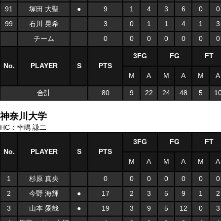
91
塚田 大聖
●
9
1
4
3
6
0
0
99
石川 晃希
3
0
1
1
4
1
3
チーム
0
0
0
0
0
0
0
3FG
FG
FT
No.
PLAYER
S
PTS
M
A
M
A
M
A
合計
80
9
22
24
48
5
1
神奈川大学
HC：幸嶋 謙二
3FG
FG
FT
No.
PLAYER
S
PTS
M
A
M
A
M
A
1
杉原 真央
0
0
0
0
0
0
0
2
今野 海輝
●
17
2
3
5
9
1
2
3
山本 愛哉
●
19
3
9
5
12
0
3