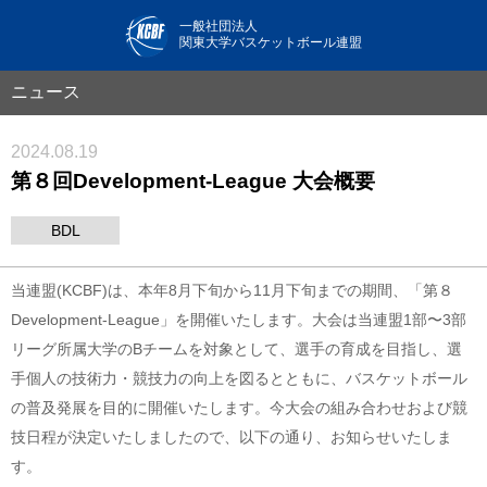
一般社団法人
関東大学バスケットボール連盟
ニュース
2024.08.19
第８回Development-League 大会概要
BDL
当連盟(KCBF)は、本年8月下旬から11月下旬までの期間、「第８
Development-League」を開催いたします。大会は当連盟1部〜3部
リーグ所属大学のBチームを対象として、選手の育成を目指し、選
手個人の技術力・競技力の向上を図るとともに、バスケットボール
の普及発展を目的に開催いたします。今大会の組み合わせおよび競
技日程が決定いたしましたので、以下の通り、お知らせいたしま
す。