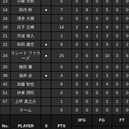
13
小林 大幹
0
0
0
0
0
0
0
14
田代 幹
●
7
1
8
2
5
0
0
16
澤井 大輝
0
0
0
0
0
0
0
18
庄子 立稀
14
2
4
4
9
0
0
21
丹波 偉人
2
0
0
1
3
0
0
22
和田 麗空
●
8
0
0
3
9
2
2
ラシード ファラ
24
●
25
2
6
8
10
3
6
ーズ
25
種田 馨
0
0
0
0
0
0
0
38
福井 歩
●
4
0
0
2
3
0
0
42
加藤 智也
6
0
0
3
4
0
0
51
伊東 潤司
0
0
0
0
0
0
0
57
上甲 真之介
1
0
0
0
1
1
2
チーム
0
0
0
0
0
0
0
3FG
FG
FT
No.
PLAYER
S
PTS