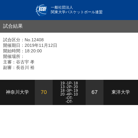
一般社団法人
関東大学バスケットボール連盟
試合結果
試合区分：No.12408
開催期日：2019年11月12日
開始時間：18:20:00
開催場所：
主審：谷古宇 孝
副審：長谷川 裕
19 -1P- 18
13 -2P- 20
18 -3P- 19
70
67
神奈川大学
東洋大学
20 -4P- 10
-OT-
-OT-