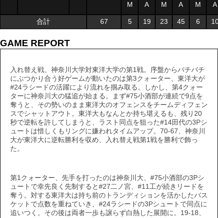
M
A
M
A
M
A
合計
67
5
19
23
45
6
1
GAME REPORT
入れ替え戦、神奈川大学対東洋大学の第1戦。序盤からバチバチ
にぶつかり合う好ゲームが動いたのは第3クォーター、東洋大が
#24ラシードの活躍により流れを掴み取る。しかし、第4クォー
ターに神奈川大の猛追が始まる。まず#75小酒部が連続で9点を
奪うと、その勢いのまま東洋大のオフェンスをチームディフェン
スでシャットアウト。東洋大もなんとか持ち堪えるも、残り20
秒で逆転を許してしまうと、ラスト同点を狙った#14田代の3Pシ
ュートは惜しくもリングに嫌われタイムアップ。70-67、神奈川
大が東洋大に逆転勝利を収め、入れ替え戦第1戦を勝利で飾っ
た。
第1クォーター、先手を打ったのは神奈川大、#75小酒部の3Pシ
ュートで幸先良く先制すると#27二ノ宮、#11工が続きリードを
奪う。対する東洋大は持ち前のトランディションを活かしたバス
ケットで点数を重ねていき、#24ラシードの3Pシュートで同点に
追いつく。その後は両者一歩も譲らず白熱した展開に。19-18、