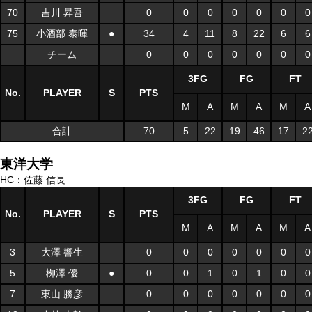
70
吉川 昇吾
0
0
0
0
0
0
0
75
小酒部 泰暉
●
34
4
11
8
22
6
6
チーム
0
0
0
0
0
0
0
3FG
FG
FT
No.
PLAYER
S
PTS
M
A
M
A
M
A
合計
70
5
22
19
46
17
2
東洋大学
HC：佐藤 信長
3FG
FG
FT
No.
PLAYER
S
PTS
M
A
M
A
M
A
3
大澤 響生
0
0
0
0
0
0
0
5
栁澤 優
●
0
0
1
0
1
0
0
7
東山 勝彦
0
0
0
0
0
0
0