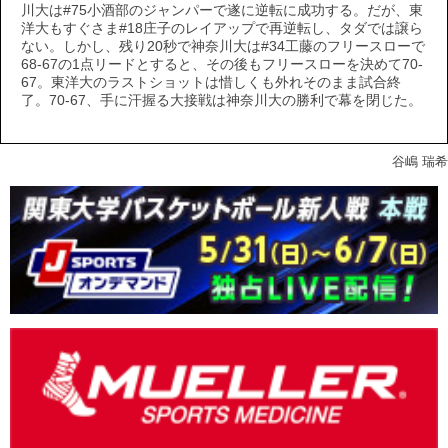
川大は#75小酒部のジャンパーで遂に逆転に成功する。だが、東
洋大もすぐさま#18庄子のレイアップで再逆転し、タダでは譲ら
ない。しかし、残り20秒で神奈川大は#34工藤のフリースローで
68-67の1点リードとすると、その後もフリースローを決めて70-
67。東洋大のラストショットは惜しくも外れそのまま試合終
了。70-67、手に汗握る大接戦は神奈川大の勝利で幕を閉じた。
谷嶋 瑞希