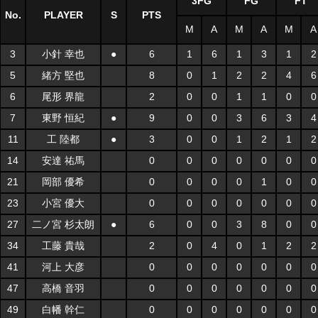
3FG
FG
FT
No.
PLAYER
S
PTS
M
A
M
A
M
A
3
小針 幸也
●
6
1
6
1
3
1
2
5
緒方 堅也
8
0
1
2
2
4
6
6
尾形 界龍
2
0
0
1
1
0
0
7
東野 恒紀
●
9
0
0
3
6
3
4
11
工 陸都
●
3
0
0
1
2
1
2
14
安達 祐馬
0
0
0
0
0
0
0
21
岡部 優希
0
0
0
0
1
0
0
23
小宮 優大
0
0
0
0
0
0
0
27
二ノ宮 杉太朗
●
6
0
0
3
8
0
0
34
工藤 貴哉
2
0
4
0
1
2
2
41
河上 大彦
0
0
0
0
0
0
0
47
高橋 音羽
0
0
0
0
0
0
0
49
白幡 幹仁
0
0
0
0
0
0
0