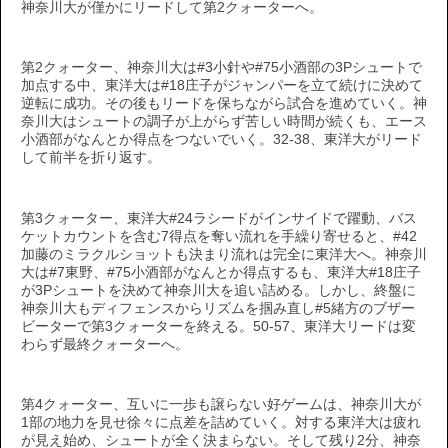
神奈川大が僅かにリードして第2クォーターへ。
第2クォーター、神奈川大は#3小針や#75小酒部の3Pシュートで
加点する中、東洋大は#18庄子がジャンパーを立て続けに決めて
逆転に成功。その後もリードを保ちながら試合を進めていく。神
奈川大はシュートの調子が上がらず苦しい時間が続くも、エース
小酒部がなんとか得点をつないでいく。32-38、東洋大がリード
して前半を折り返す。
第3クォーター、東洋大#24ラシードがインサイドで躍動、バス
ケットカウントを含む7得点を奪い流れを手繰り寄せると、#42
加藤のミラクルショットも決まり流れは完全に東洋大へ。神奈川
大は#7東野、#75小酒部がなんとか得点するも、東洋大#18庄子
が3Pシュートを決めて神奈川大を追い詰める。しかし、終盤に
神奈川大もディフェンスからリズムを掴み直し#5緒方のブザー
ビーターで第3クォーターを終える。50-57、東洋大リードは変
わらず最終クォーターへ。
第4クォーター、互いに一歩も譲らない好ゲームは、神奈川大が
1部の地力を見せ徐々に点差を詰めていく。対する東洋大は疲れ
が見え始め、シュートが全く決まらない。そして残り2分、神奈