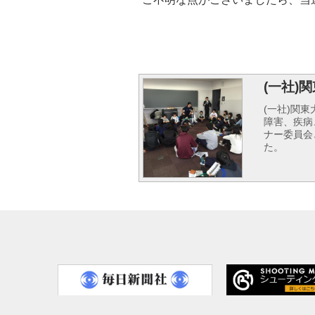
(一社)
(一社)関
障害、疾病
ナー委員会
た。