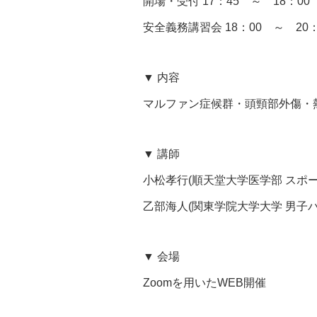
開場・受付 17：45 ～ 18：
安全義務講習会 18：00 ～ 20
▼ 内容
マルファン症候群・頭頸部外傷・熱中症・
▼ 講師
小松孝行(順天堂大学医学部 スポー
乙部海人(関東学院大学大学 男子
▼ 会場
Zoom
を用いた
WEB
開催