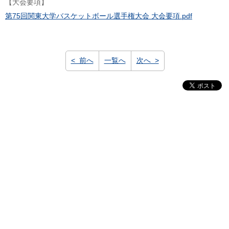
【大会要項】
第75回関東大学バスケットボール選手権大会 大会要項.pdf
< 前へ
一覧へ
次へ >