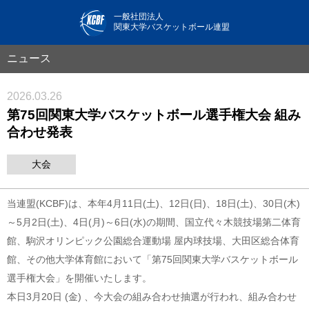
一般社団法人
関東大学バスケットボール連盟
ニュース
2026.03.26
第75回関東大学バスケットボール選手権大会 組み
合わせ発表
大会
当連盟(KCBF)は、本年4月11日(土)、12日(日)、18日(土)、30日(木)
～5月2日(土)、4日(月)～6日(水)の期間、国立代々木競技場第二体育
館、駒沢オリンピック公園総合運動場 屋内球技場、大田区総合体育
館、その他大学体育館において「第75回関東大学バスケットボール
選手権大会」を開催いたします。
本日3月20日 (金) 、今大会の組み合わせ抽選が行われ、組み合わせ