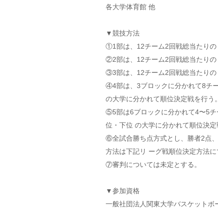
各大学体育館 他
▼競技方法
①1部は、12チーム2回戦総当たりの
②2部は、12チーム2回戦総当たりの
③3部は、12チーム2回戦総当たりの
④4部は、3ブロックに分かれて8チ
の大学に分かれて順位決定戦を行う
⑤5部は6ブロックに分かれて4〜5
位・下位 の大学に分かれて順位決定
⑥全試合勝ち点方式とし、勝者2点、
方法は下記リ ーグ戦順位決定方法
⑦審判については未定とする。
▼参加資格
一般社団法人関東大学バスケットボ