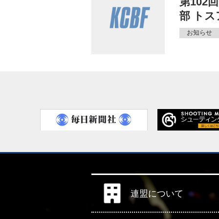
第10
部 ト
お知らせ
連盟について