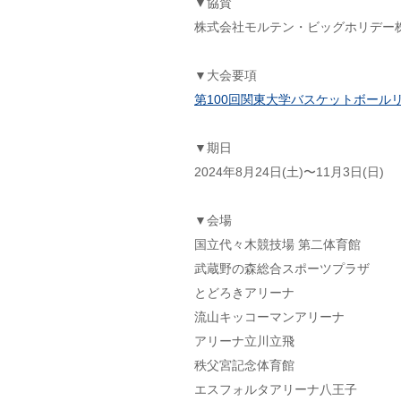
▼協賛
株式会社モルテン・ビッグホリデー
▼大会要項
第100回関東大学バスケットボールリ
▼期日
2024年8⽉24⽇(土)〜11⽉3⽇(日)
▼会場
国立代々木競技場 第二体育館
武蔵野の森総合スポーツプラザ
とどろきアリーナ
流山キッコーマンアリーナ
アリーナ立川立飛
秩父宮記念体育館
エスフォルタアリーナ八王子