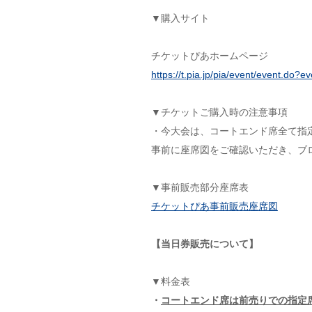
▼購入サイト
チケットぴあホームページ
https://t.pia.jp/pia/event/event.do
▼チケットご購入時の注意事項
・今大会は、コートエンド席全て指
事前に座席図をご確認いただき、ブ
▼事前販売部分座席表
チケットぴあ事前販売座席図
【当日券販売について】
▼料金表
・
コートエンド席は前売りでの指定