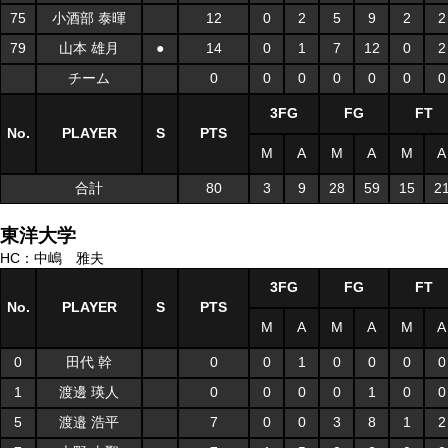
75
小酒部 泰暉
12
0
2
5
9
2
2
79
山本 雄月
●
14
0
1
7
12
0
2
チーム
0
0
0
0
0
0
0
3FG
FG
FT
No.
PLAYER
S
PTS
M
A
M
A
M
A
合計
80
3
9
28
59
15
2
東洋大学
HC：中嶋 雅夫
3FG
FG
FT
No.
PLAYER
S
PTS
M
A
M
A
M
A
0
田代 幹
0
0
1
0
0
0
0
1
渡邊 瑛人
0
0
0
0
1
0
0
5
渡邉 浩平
7
0
0
3
8
1
2