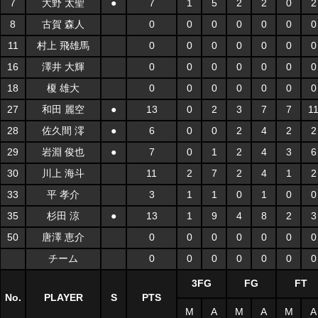
7
大野 太聖
●
7
1
5
2
2
0
2
8
古賀 森人
0
0
0
0
0
0
0
11
村上 飛雄馬
0
0
0
0
0
0
0
16
澤井 大輝
0
0
0
0
0
0
0
18
榎 雄大
0
0
0
0
0
0
0
27
和田 麗空
●
13
0
2
3
7
7
1
28
佐久間 澪
●
6
0
0
2
4
2
2
29
岩淵 俊也
●
7
0
1
2
4
3
6
30
川上 海斗
11
2
7
2
4
1
2
33
平 孝介
3
1
1
0
1
0
0
35
杉田 涼
●
13
1
9
4
8
2
3
50
唐澤 恵介
0
0
0
0
0
0
0
チーム
0
0
0
0
0
0
0
3FG
FG
FT
No.
PLAYER
S
PTS
M
A
M
A
M
A