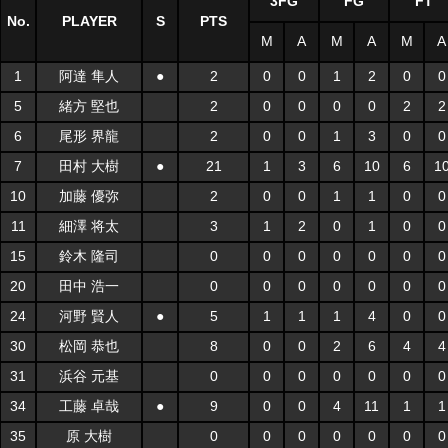
3FG
FG
FT
No.
PLAYER
S
PTS
M
A
M
A
M
A
1
阿達 隼人
●
2
0
0
1
2
0
0
5
緒方 堅也
2
0
0
0
0
2
2
6
尾形 界龍
2
0
0
1
3
0
0
7
田村 大樹
●
21
1
3
6
10
6
1
10
加藤 優弥
2
0
0
1
1
0
0
11
細澤 将太
3
1
2
0
1
0
0
15
鈴木 隆司
0
0
0
0
0
0
0
20
田中 浩一
0
0
0
0
0
0
0
24
河野 賢人
●
5
1
1
1
4
0
0
30
松岡 恭也
8
0
0
2
6
4
4
31
浜谷 元基
0
0
0
0
0
0
0
34
工藤 卓哉
●
9
0
0
4
11
1
1
35
原 大樹
0
0
0
0
0
0
0