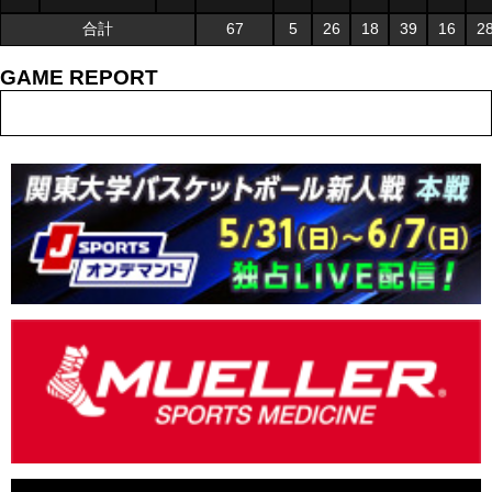
合計
67
5
26
18
39
16
2
GAME REPORT