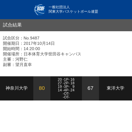
一般社団法人
関東大学バスケットボール連盟
試合結果
試合区分：No.9487
開催期日：2017年10月14日
開始時間：14:20:00
開催場所：日本体育大学世田谷キャンパス
主審：河野仁
副審：望月直幸
20 -1P- 16
27 -2P- 18
19 -3P-
9
80
67
神奈川大学
東洋大学
14 -4P- 24
-OT-
-OT-