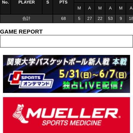
No.
PLAYER
S
PTS
M
A
M
A
M
A
合計
68
5
27
22
53
9
1
GAME REPORT