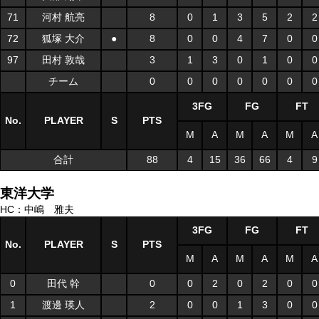
71
河村 航亮
8
0
1
3
5
2
2
72
狐塚 大介
●
8
0
0
4
7
0
0
97
田村 敦哉
3
1
3
0
1
0
0
チーム
0
0
0
0
0
0
0
3FG
FG
FT
No.
PLAYER
S
PTS
M
A
M
A
M
A
合計
88
4
15
36
66
4
9
東洋大学
HC：中嶋 雅夫
3FG
FG
FT
No.
PLAYER
S
PTS
M
A
M
A
M
A
0
田代 幹
0
0
2
0
2
0
0
1
渡邊 瑛人
2
0
0
1
3
0
0