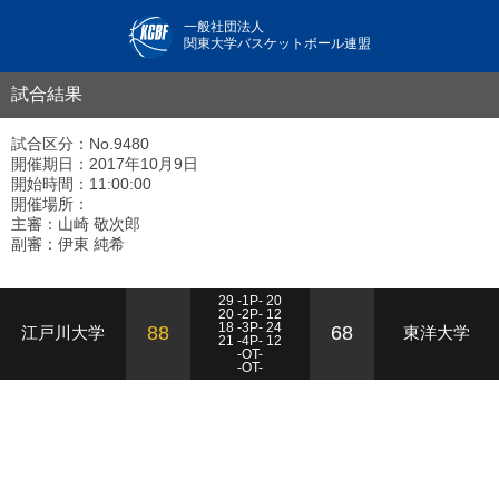
一般社団法人
関東大学バスケットボール連盟
試合結果
試合区分：No.9480
開催期日：2017年10月9日
開始時間：11:00:00
開催場所：
主審：山崎 敬次郎
副審：伊東 純希
29 -1P- 20
20 -2P- 12
18 -3P- 24
88
68
江戸川大学
東洋大学
21 -4P- 12
-OT-
-OT-