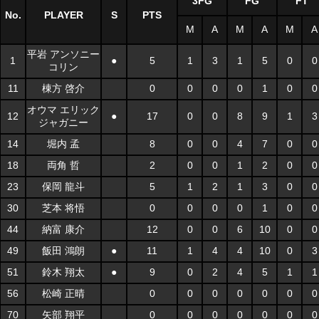
3FG
FG
FT
No.
PLAYER
S
PTS
M
A
M
A
M
A
平岩 アンソニー
1
●
5
1
3
1
5
0
0
コリン
11
棟方 啓介
0
0
0
0
1
0
0
オウマ エリック
12
●
17
0
0
8
9
1
3
ジャガニー
14
堀内 孟
8
0
0
4
7
0
0
18
両角 哲
2
0
0
1
2
0
0
23
保岡 龍斗
5
1
2
1
3
0
0
30
芝本 将悟
0
0
0
0
1
0
0
44
納富 康介
12
0
0
6
10
0
0
49
飯田 鴻朗
●
11
1
4
4
10
0
3
51
鈴木 翔太
●
9
0
2
4
5
1
1
56
松崎 正晴
0
0
0
0
0
0
0
70
矢部 翔平
0
0
0
0
0
0
0