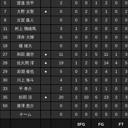
5
渡邉 浩平
2
0
0
1
2
0
0
7
大野 太聖
●
0
0
2
0
1
0
2
8
古賀 森人
0
0
0
0
2
0
0
11
村上 飛雄馬
3
1
2
0
0
0
0
16
澤井 大輝
0
0
0
0
0
0
0
18
榎 雄大
0
0
0
0
0
0
0
27
和田 麗空
●
11
0
1
5
11
1
3
28
佐久間 澪
●
19
1
2
6
14
4
5
29
岩淵 俊也
●
5
0
3
2
4
1
3
30
川上 海斗
4
1
5
0
0
1
2
33
平 孝介
2
0
0
1
1
0
0
35
杉田 涼
●
20
2
10
6
13
2
3
50
唐澤 恵介
0
0
0
0
0
0
0
チーム
0
0
0
0
0
0
0
3FG
FG
FT