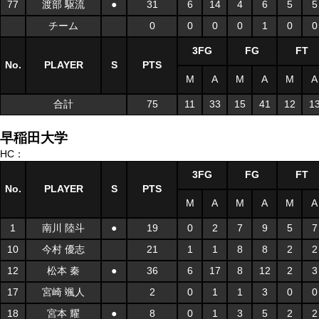
77
渡部 駆流
●
31
6
14
4
6
5
5
チーム
0
0
0
0
1
0
0
3FG
FG
FT
No.
PLAYER
S
PTS
M
A
M
A
M
A
合計
75
11
33
15
41
12
1
早稲田大学
HC：
3FG
FG
FT
No.
PLAYER
S
PTS
M
A
M
A
M
A
1
南川 陸斗
●
19
0
2
7
9
5
7
10
今村 優志
21
1
1
8
8
2
2
12
松本 秦
●
36
6
17
8
12
2
3
17
宮崎 颯人
2
0
1
1
3
0
0
18
宮本 耀
●
8
0
1
3
5
2
2