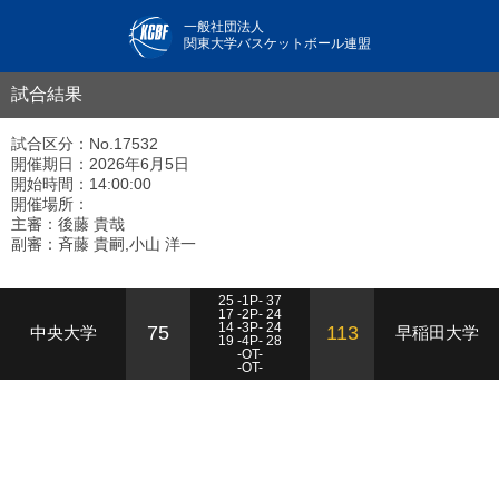
一般社団法人
関東大学バスケットボール連盟
試合結果
試合区分：No.17532
開催期日：2026年6月5日
開始時間：14:00:00
開催場所：
主審：後藤 貴哉
副審：斉藤 貴嗣,小山 洋一
25 -1P- 37
17 -2P- 24
14 -3P- 24
75
113
中央大学
早稲田大学
19 -4P- 28
-OT-
-OT-