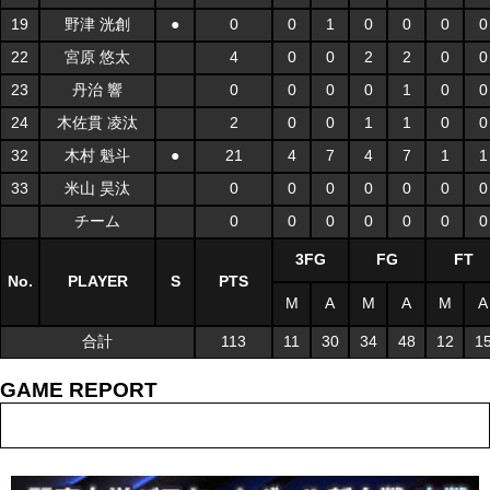
19
野津 洸創
●
0
0
1
0
0
0
0
22
宮原 悠太
4
0
0
2
2
0
0
23
丹治 響
0
0
0
0
1
0
0
24
木佐貫 凌汰
2
0
0
1
1
0
0
32
木村 魁斗
●
21
4
7
4
7
1
1
33
米山 昊汰
0
0
0
0
0
0
0
チーム
0
0
0
0
0
0
0
3FG
FG
FT
No.
PLAYER
S
PTS
M
A
M
A
M
A
合計
113
11
30
34
48
12
1
GAME REPORT