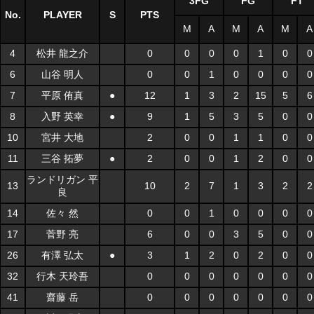
3FG
FG
FT
No.
PLAYER
S
PTS
M
A
M
A
M
A
4
松井 龍之介
0
0
0
0
1
0
0
6
山谷 明人
0
0
1
0
0
0
0
7
平原 侑真
●
12
1
3
2
15
5
6
8
入野 英幸
●
9
1
5
3
5
0
0
10
宮井 大地
2
0
0
1
1
0
0
11
三谷 拓夢
●
2
0
0
1
2
0
0
ランドリガン 平
13
10
2
7
1
3
2
2
良
14
佐々 然
0
0
1
0
0
0
0
17
菅野 亮
6
0
0
3
5
0
0
26
有澤 弘太
●
3
1
2
0
2
0
0
32
行木 天玲吾
0
0
0
0
0
0
0
41
齋藤 岳
0
0
0
0
0
0
0