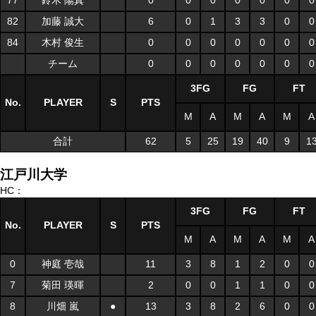
77
鈴木 陽真
0
0
0
0
0
0
0
82
加藤 誠大
6
0
1
3
3
0
0
84
木村 俊生
0
0
0
0
0
0
0
チーム
0
0
0
0
0
0
0
3FG
FG
FT
No.
PLAYER
S
PTS
M
A
M
A
M
A
合計
62
5
25
19
40
9
1
江戸川大学
HC：
3FG
FG
FT
No.
PLAYER
S
PTS
M
A
M
A
M
A
0
神庭 壱哉
11
3
8
1
2
0
0
7
菊田 瑛暉
2
0
0
1
1
0
0
8
川畑 嵐
●
13
3
8
2
6
0
0