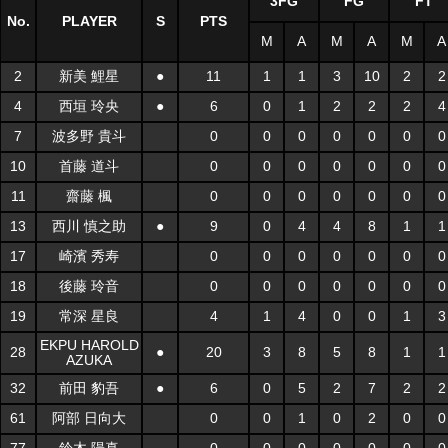
3FG
FG
FT
No.
PLAYER
S
PTS
M
A
M
A
M
A
2
新美 鯉星
●
11
1
1
3
10
2
2
4
西垣 玲央
●
6
0
1
2
2
2
4
7
波多野 貴斗
0
0
0
0
0
0
0
10
首藤 道斗
0
0
0
0
0
0
0
11
齋藤 楓
0
0
0
0
0
0
0
13
西川 慎之助
●
9
0
4
4
8
1
1
17
崎濱 秀寿
0
0
0
0
0
0
0
18
後藤 玲音
0
0
0
0
0
0
0
19
常深 星良
4
1
4
0
0
1
3
EKPU HAROLD
28
●
20
3
8
5
8
1
1
AZUKA
32
前田 豹吾
●
6
0
5
2
7
2
2
61
阿部 日向大
0
0
1
0
2
0
0