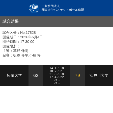
一般社団法人
関東大学バスケットボール連盟
試合結果
試合区分：No.17528
開催期日：2026年6月4日
開始時間：17:30:00
開催場所：
主審：草野 伸明
副審：板谷 修平,小島 柊
14 -1P- 18
10 -2P- 21
21 -3P- 18
62
79
拓殖大学
江戸川大学
17 -4P- 22
-OT-
-OT-