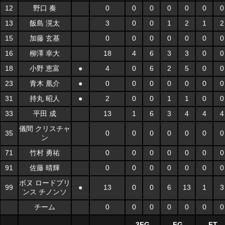
12
野口 奏
0
0
0
0
0
0
0
13
飯島 滉太
3
0
0
1
2
1
2
15
加藤 玄基
0
0
0
0
0
0
0
16
柳澤 幸大
18
4
6
3
3
0
0
18
小野 恵富
●
4
0
6
2
5
0
0
23
青木 凰介
●
0
0
0
0
0
0
0
31
持丸 昭人
●
2
0
0
1
1
0
0
33
平田 成
13
1
6
3
4
4
4
儀間 クリスチャ
35
0
0
0
0
0
0
0
ン
71
竹村 勇祐
0
0
0
0
0
0
0
91
佐藤 晴輝
0
0
0
0
0
0
0
ボヌ ロードプリ
99
●
13
0
0
6
13
1
3
ンス チノンソ
チーム
0
0
0
0
0
0
0
3FG
FG
FT