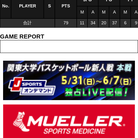
No.
PLAYER
S
PTS
M
A
M
A
M
A
合計
79
11
34
20
37
6
9
GAME REPORT