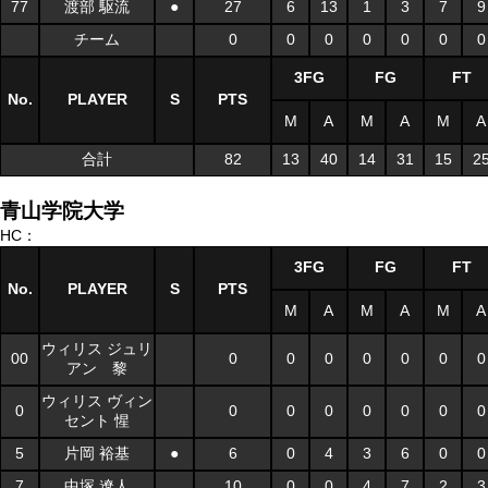
77
渡部 駆流
●
27
6
13
1
3
7
9
チーム
0
0
0
0
0
0
0
3FG
FG
FT
No.
PLAYER
S
PTS
M
A
M
A
M
A
合計
82
13
40
14
31
15
2
青山学院大学
HC：
3FG
FG
FT
No.
PLAYER
S
PTS
M
A
M
A
M
A
ウィリス ジュリ
00
0
0
0
0
0
0
0
アン 黎
ウィリス ヴィン
0
0
0
0
0
0
0
0
セント 惺
5
片岡 裕基
●
6
0
4
3
6
0
0
7
中塚 遼人
10
0
0
4
7
2
3