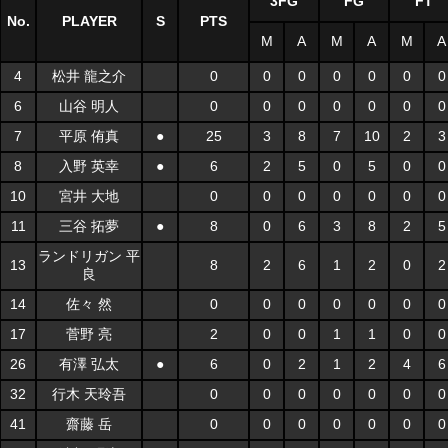
3FG
FG
FT
No.
PLAYER
S
PTS
M
A
M
A
M
A
4
松井 龍之介
0
0
0
0
0
0
0
6
山谷 明人
0
0
0
0
0
0
0
7
平原 侑真
●
25
3
8
7
10
2
3
8
入野 英幸
●
6
2
5
0
5
0
0
10
宮井 大地
0
0
0
0
0
0
0
11
三谷 拓夢
●
8
0
6
3
8
2
5
ランドリガン 平
13
8
2
6
1
2
0
2
良
14
佐々 然
0
0
0
0
0
0
0
17
菅野 亮
2
0
0
1
1
0
0
26
有澤 弘太
●
6
0
2
1
2
4
6
32
行木 天玲吾
0
0
0
0
0
0
0
41
齋藤 岳
0
0
0
0
0
0
0