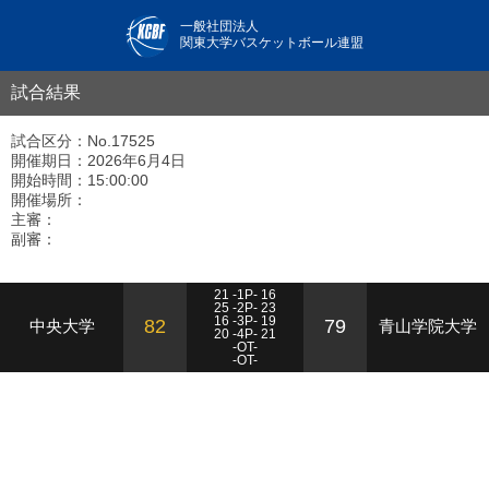
一般社団法人
関東大学バスケットボール連盟
試合結果
試合区分：No.17525
開催期日：2026年6月4日
開始時間：15:00:00
開催場所：
主審：
副審：
21 -1P- 16
25 -2P- 23
16 -3P- 19
82
79
中央大学
青山学院大学
20 -4P- 21
-OT-
-OT-