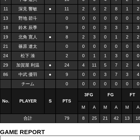
11
深見 響敏
●
11
2
6
2
8
1
2
13
野地 碧斗
0
0
0
0
0
0
0
18
鈴木 辰季
9
0
0
3
3
3
3
19
北角 寛人
●
8
2
3
0
1
2
2
21
篠原 遼太
0
0
0
0
0
0
0
24
松下 湊
2
0
1
1
3
0
0
29
加賀屋 利温
●
24
4
11
5
7
2
4
86
中武 優羽
●
9
0
0
3
7
3
4
チーム
0
0
0
0
0
0
0
3FG
FG
FT
No.
PLAYER
S
PTS
M
A
M
A
M
A
合計
79
8
25
21
42
13
1
GAME REPORT