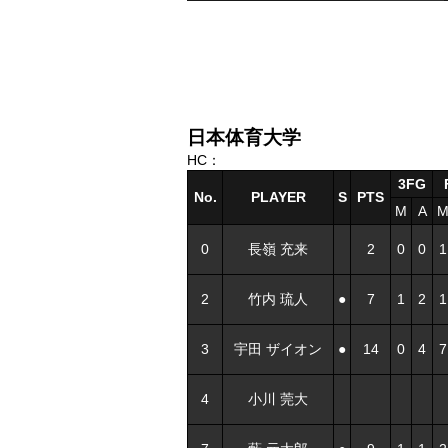
日本体育大学
HC：
3FG
No.
PLAYER
S
PTS
M
A
0
長嶺 充来
2
0
0
1
2
竹内 琉人
●
7
1
2
1
3
宇田 ザイオン
●
14
0
4
7
4
小川 莞大