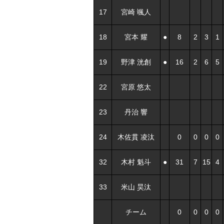
17
宮崎 颯人
18
宮本 耀
●
8
2
3
1
19
野津 洸創
●
16
2
6
5
22
宮原 悠太
23
丹治 響
24
木佐貫 凌汰
0
0
0
0
32
木村 魁斗
●
31
7
15
4
33
米山 昊汰
チーム
0
0
0
0