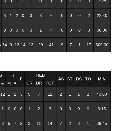
3
0
1
1
1
0
1
0
1
0
0
7:28
8
1
2
0
3
3
6
0
0
0
2
22:40
0
0
0
0
3
1
4
0
0
0
0
00:00
6
54
9
12
14
12
29
41
9
7
1
17
300:00
G
FT
REB
F
AS
ST
BS
TO
MIN
A
M
A
OR
DR
TOT
12
1
2
3
5
7
12
2
1
1
2
40:00
1
0
0
0
1
2
3
0
0
0
0
3:15
3
5
7
2
3
11
14
7
2
3
1
36:45