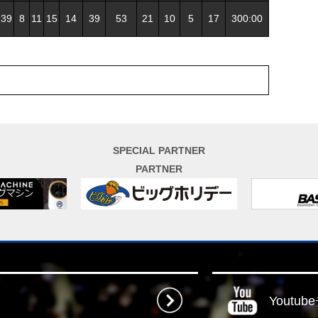
39
8
11
15
14
39
53
21
10
5
17
300:00
SPECIAL PARTNER
PARTNER
Youtu