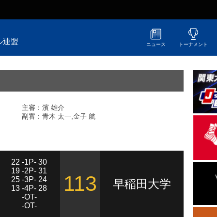
ル連盟
ニュース
トーナメント
主審：濱 雄介
副審：青木 太一,金子 航
22 -1P- 30
19 -2P- 31
113
25 -3P- 24
早稲田大学
13 -4P- 28
-OT-
-OT-