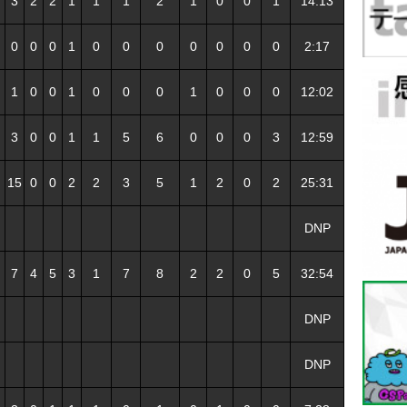
3
2
2
1
1
1
2
1
0
0
1
14:13
0
0
0
1
0
0
0
0
0
0
0
2:17
1
0
0
1
0
0
0
1
0
0
0
12:02
3
0
0
1
1
5
6
0
0
0
3
12:59
15
0
0
2
2
3
5
1
2
0
2
25:31
DNP
7
4
5
3
1
7
8
2
2
0
5
32:54
DNP
DNP