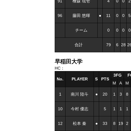
91
檜森 琉壱
4
0
0
2
96
藤田 悠暉
●
11
0
0
5
チーム
0
0
0
0
合計
79
6
28
2
早稲田大学
HC：
3FG
F
No.
PLAYER
S
PTS
M
A
M
1
南川 陸斗
●
20
1
3
8
10
今村 優志
5
1
1
1
12
松本 秦
●
33
8
19
2