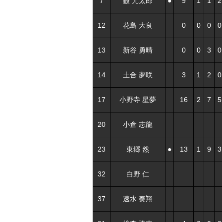
7
藪 元太郎
●
9
1
1
2
12
花島 大良
0
0
0
0
13
新谷 勇晴
0
0
3
0
14
土合 夢咲
3
1
2
0
17
小野寺 星夢
16
2
7
5
20
小倉 志龍
23
東郷 然
●
13
1
9
3
32
白野 仁
37
速水 奏翔