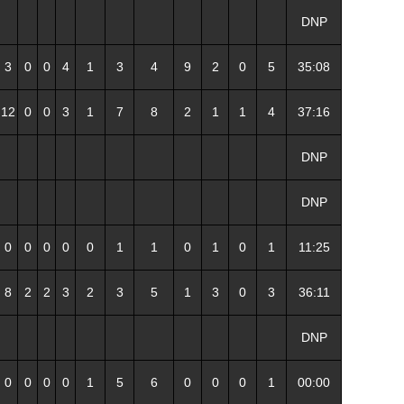
DNP
3
0
0
4
1
3
4
9
2
0
5
35:08
12
0
0
3
1
7
8
2
1
1
4
37:16
DNP
DNP
0
0
0
0
0
1
1
0
1
0
1
11:25
8
2
2
3
2
3
5
1
3
0
3
36:11
DNP
0
0
0
0
1
5
6
0
0
0
1
00:00