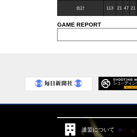
合計
113
21
47
21
GAME REPORT
連盟について