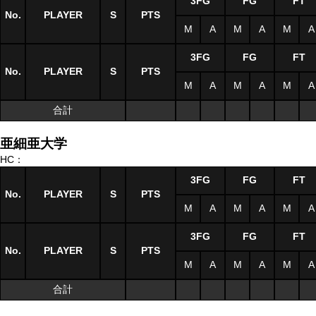
3FG
FG
FT
No.
PLAYER
S
PTS
M
A
M
A
M
A
3FG
FG
FT
No.
PLAYER
S
PTS
M
A
M
A
M
A
合計
亜細亜大学
HC：
3FG
FG
FT
No.
PLAYER
S
PTS
M
A
M
A
M
A
3FG
FG
FT
No.
PLAYER
S
PTS
M
A
M
A
M
A
合計