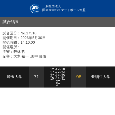
一般社団法人
関東大学バスケットボール連盟
試合結果
試合区分：No.17510
開催期日：2026年5月30日
開始時間：14:10:00
開催場所：
主審：若林 哲
副審：大木 裕一 ,田中 優佑
12 -1P- 18
17 -2P- 24
27 -3P- 25
71
98
埼玉大学
亜細亜大学
15 -4P- 31
-OT-
-OT-