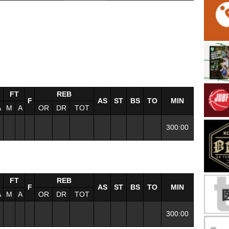
FT
REB
F
AS
ST
BS
TO
MIN
A
M
A
OR
DR
TOT
300:00
FT
REB
F
AS
ST
BS
TO
MIN
A
M
A
OR
DR
TOT
300:00