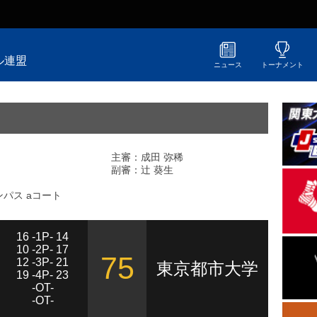
ル連盟
ニュース
トーナメント
主審：成田 弥稀
副審：辻 葵生
パス aコート
16 -1P- 14
10 -2P- 17
75
12 -3P- 21
東京都市大学
19 -4P- 23
-OT-
-OT-