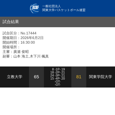
一般社団法人
関東大学バスケットボール連盟
試合結果
試合区分：No.17444
開催期日：2026年6月2日
開始時間：16:30:00
開催場所：
主審：廣瀬 俊昭
副審：山本 海土,木下川 楓真
8 -1P- 19
18 -2P- 21
24 -3P- 21
65
81
立教大学
関東学院大学
15 -4P- 20
-OT-
-OT-