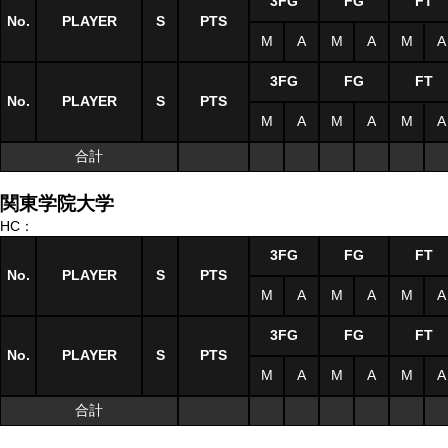
3FG
FG
FT
No.
PLAYER
S
PTS
M
A
M
A
M
A
3FG
FG
FT
No.
PLAYER
S
PTS
M
A
M
A
M
A
合計
関東学院大学
HC：
3FG
FG
FT
No.
PLAYER
S
PTS
M
A
M
A
M
A
3FG
FG
FT
No.
PLAYER
S
PTS
M
A
M
A
M
A
合計