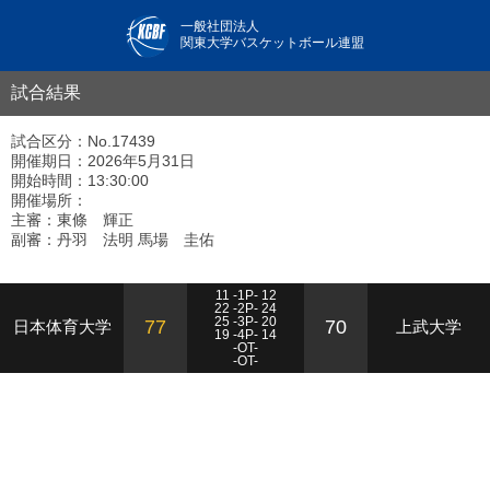
一般社団法人
関東大学バスケットボール連盟
試合結果
試合区分：No.17439
開催期日：2026年5月31日
開始時間：13:30:00
開催場所：
主審：東條 輝正
副審：丹羽 法明 馬場 圭佑
11 -1P- 12
22 -2P- 24
25 -3P- 20
77
70
日本体育大学
上武大学
19 -4P- 14
-OT-
-OT-