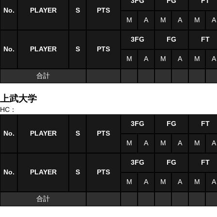
3FG
FG
FT
No.
PLAYER
S
PTS
M
A
M
A
M
A
3FG
FG
FT
No.
PLAYER
S
PTS
M
A
M
A
M
A
合計
上武大学
HC：
3FG
FG
FT
No.
PLAYER
S
PTS
M
A
M
A
M
A
3FG
FG
FT
No.
PLAYER
S
PTS
M
A
M
A
M
A
合計