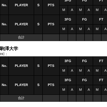
3FG
FG
FT
No.
PLAYER
S
PTS
M
A
M
A
M
A
3FG
FG
FT
No.
PLAYER
S
PTS
M
A
M
A
M
A
合計
駒澤大学
HC：
3FG
FG
FT
No.
PLAYER
S
PTS
M
A
M
A
M
A
3FG
FG
FT
No.
PLAYER
S
PTS
M
A
M
A
M
A
合計