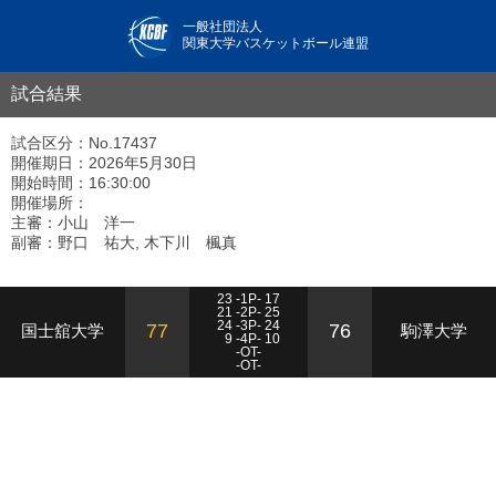
一般社団法人
関東大学バスケットボール連盟
試合結果
試合区分：No.17437
開催期日：2026年5月30日
開始時間：16:30:00
開催場所：
主審：小山 洋一
副審：野口 祐大, 木下川 楓真
23 -1P- 17
21 -2P- 25
24 -3P- 24
77
76
国士舘大学
駒澤大学
9 -4P- 10
-OT-
-OT-