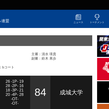
ル連盟
ニュース
トーナメント
主審：清水 瑛貴
副審：鈴木 果歩
 bコート
26 -1P- 19
28 -2P- 16
84
18 -3P- 21
成城大学
20 -4P- 28
-OT-
-OT-