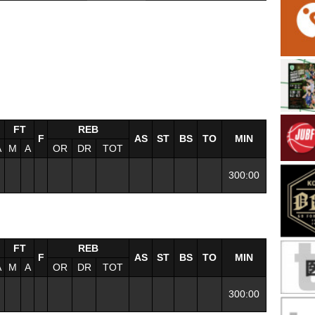
FT
REB
F
AS
ST
BS
TO
MIN
A
M
A
OR
DR
TOT
300:00
FT
REB
F
AS
ST
BS
TO
MIN
A
M
A
OR
DR
TOT
300:00