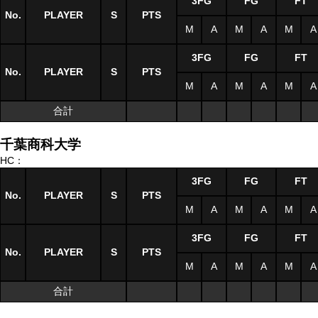
3FG
FG
FT
No.
PLAYER
S
PTS
M
A
M
A
M
A
3FG
FG
FT
No.
PLAYER
S
PTS
M
A
M
A
M
A
合計
千葉商科大学
HC：
3FG
FG
FT
No.
PLAYER
S
PTS
M
A
M
A
M
A
3FG
FG
FT
No.
PLAYER
S
PTS
M
A
M
A
M
A
合計