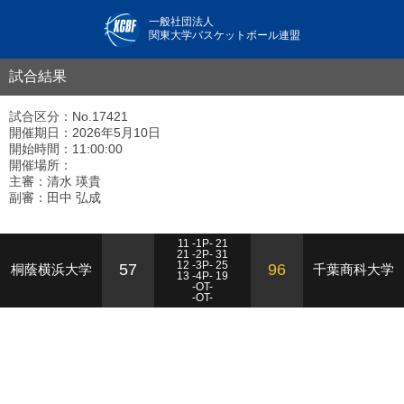
一般社団法人
関東大学バスケットボール連盟
試合結果
試合区分：No.17421
開催期日：2026年5月10日
開始時間：11:00:00
開催場所：
主審：清水 瑛貴
副審：田中 弘成
11 -1P- 21
21 -2P- 31
12 -3P- 25
57
96
桐蔭横浜大学
千葉商科大学
13 -4P- 19
-OT-
-OT-