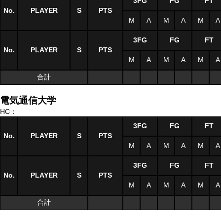
3FG
FG
FT
No.
PLAYER
S
PTS
M
A
M
A
M
A
3FG
FG
FT
No.
PLAYER
S
PTS
M
A
M
A
M
A
合計
電気通信大学
HC：
3FG
FG
FT
No.
PLAYER
S
PTS
M
A
M
A
M
A
3FG
FG
FT
No.
PLAYER
S
PTS
M
A
M
A
M
A
合計