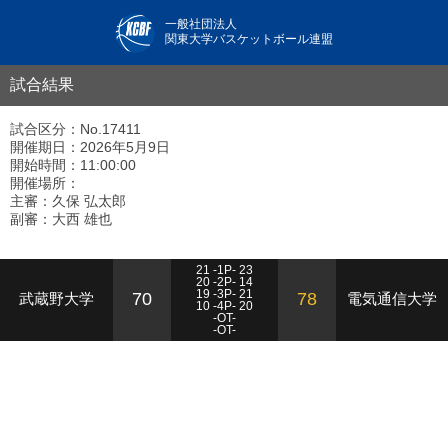
一般社団法人
関東大学バスケットボール連盟
試合結果
試合区分：No.17411
開催期日：2026年5月9日
開始時間：11:00:00
開催場所：
主審：久保 弘太郎
副審：大西 雄也
21 -1P- 23
20 -2P- 14
19 -3P- 21
70
78
武蔵野大学
電気通信大学
10 -4P- 20
-OT-
-OT-