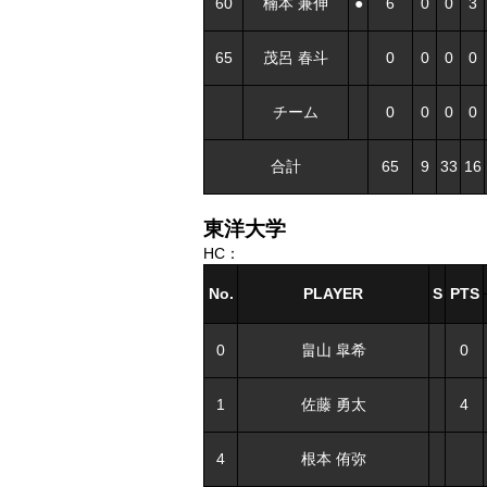
60
楠本 兼伸
●
6
0
0
3
65
茂呂 春斗
0
0
0
0
チーム
0
0
0
0
合計
65
9
33
16
東洋大学
HC：
No.
PLAYER
S
PTS
0
畠山 皐希
0
1
佐藤 勇太
4
4
根本 侑弥