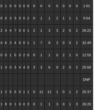
0
1
0
0
0
0
0
0
0
0
0
0
0
0
1:01
0
0
3
3
0
0
2
0
1
1
2
1
1
1
9:04
2
4
4
7
0
0
1
2
1
3
3
2
0
2
26:22
4
6
3
4
0
0
1
1
7
8
2
0
0
2
32:49
0
0
1
5
0
2
0
0
1
1
0
2
1
0
12:55
1
4
0
3
4
4
0
3
3
6
0
2
0
2
25:50
DNP
1
2
5
5
0
1
1
0
12
12
1
0
1
2
25:37
1
8
0
1
0
0
3
0
1
1
3
0
1
3
26:20