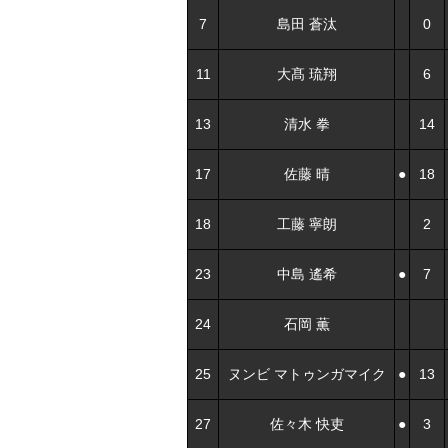
7
島田 蒼汰
0
11
大髙 琉翔
6
13
清水 拳
14
17
佐藤 晴
●
18
18
工藤 寧朗
2
23
中島 遙希
●
7
24
石岡 薫
25
ヌンビ マトゥンガマイク
●
13
27
佐々木 快吏
●
3