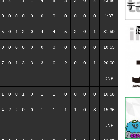
6
2
4
1
1
4
5
3
3
0
2
23:56
0
0
0
0
0
0
0
0
0
0
0
1:37
5
0
1
2
0
4
4
5
2
0
1
31:50
0
0
0
0
0
0
0
0
0
0
0
10:53
7
0
1
3
3
3
6
2
0
0
1
26:00
DNP
1
0
0
1
0
1
1
0
0
0
0
10:58
4
2
2
0
0
1
1
1
1
0
3
15:36
DNP