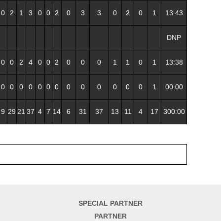
0
2
1
3
0
0
2
0
3
3
0
2
0
1
13:43
DNP
0
0
2
4
0
0
2
0
0
0
1
1
0
1
13:38
0
0
0
0
0
0
0
0
0
0
0
0
0
1
00:00
9
29
21
37
4
7
14
6
31
37
13
11
4
17
300:00
SPECIAL PARTNER
PARTNER