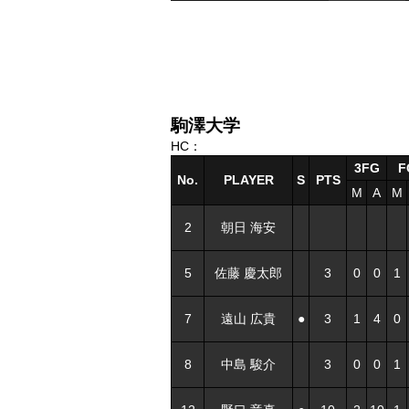
駒澤大学
HC：
3FG
F
No.
PLAYER
S
PTS
M
A
M
2
朝日 海安
5
佐藤 慶太郎
3
0
0
1
7
遠山 広貴
●
3
1
4
0
8
中島 駿介
3
0
0
1