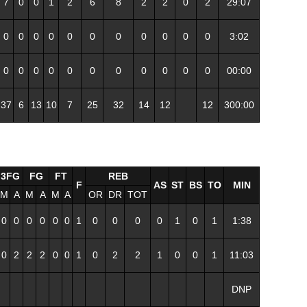
7
0
0
1
2
6
8
2
2
0
2
29:07
0
0
0
0
0
0
0
0
0
0
0
3:02
0
0
0
0
0
0
0
0
0
0
0
00:00
37
6
13
10
7
25
32
14
12
12
300:00
3FG
FG
FT
REB
F
AS
ST
BS
TO
MIN
M
A
M
A
M
A
OR
DR
TOT
0
0
0
0
0
0
1
0
0
0
0
1
0
1
1:38
0
2
2
2
0
0
1
0
2
2
1
0
0
1
11:03
DNP