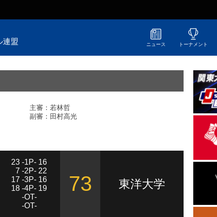
ル連盟
ニュース
トーナメント
主審：若林哲
副審：田村高光
23 -1P- 16
7 -2P- 22
73
17 -3P- 16
東洋大学
18 -4P- 19
-OT-
-OT-