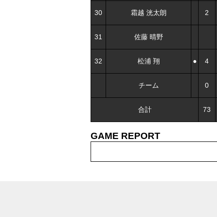
30
霜越 洸太朗
2
31
佐藤 晴野
32
松浦 翔
●
4
チーム
0
合計
73
GAME REPORT