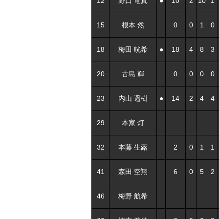
12
野口 竜真
●
10
2
10
1
15
根本 然
0
0
1
0
18
梅田 晄希
●
18
4
8
3
20
古島 輝
0
0
0
0
23
内山 遥樹
●
14
2
4
4
29
本家 灯
32
本藤 生蕗
2
0
1
1
41
森田 空翔
6
0
5
2
46
梅野 航希