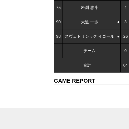
75
岩渕 悠斗
4
90
大道 一歩
●
3
98
スヴェトリシック イゴール
●
26
チーム
0
合計
84
GAME REPORT