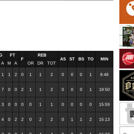
G
FT
REB
F
AS
ST
BS
TO
MIN
A
M
A
OR
DR
TOT
1
1
2
0
1
1
2
0
0
0
1
8:48
7
0
0
2
1
1
2
0
0
0
1
18:50
3
0
0
0
0
1
1
0
0
0
0
15:59
4
0
2
2
0
2
2
0
1
1
2
15:13