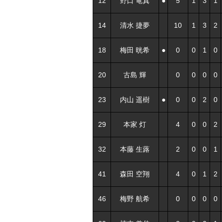
12
野口 竜真
●
5
1
3
1
14
清水 捷夢
10
1
3
2
18
梅田 晄希
●
0
0
1
0
20
古島 輝
0
0
0
0
23
内山 遥樹
●
0
0
2
0
29
本家 灯
4
0
0
2
32
本藤 生蕗
2
0
0
1
41
森田 空翔
4
0
1
2
46
梅野 航希
0
0
0
0