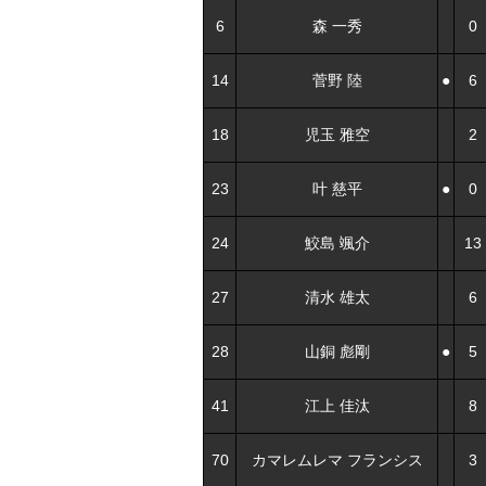
6
森 一秀
0
14
菅野 陸
●
6
18
児玉 雅空
2
23
叶 慈平
●
0
24
鮫島 颯介
13
27
清水 雄太
6
28
山銅 彪剛
●
5
41
江上 佳汰
8
70
カマレムレマ フランシス
3