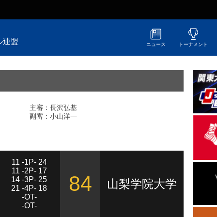
ル連盟
ニュース
トーナメント
主審：長沢弘基
副審：小山洋一
11 -1P- 24
11 -2P- 17
84
14 -3P- 25
山梨学院大学
21 -4P- 18
-OT-
-OT-