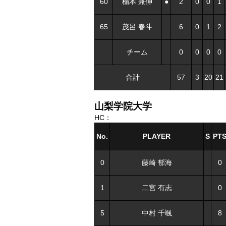
60
楠本 兼伸
●
2
0
0
1
65
茂呂 春斗
6
0
1
2
チーム
0
0
0
0
合計
57
3
20
21
山梨学院大学
HC：
No.
PLAYER
S
PT
0
藤崎 郁海
0
1
二宮 有志
0
5
中村 千颯
8