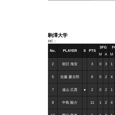
駒澤大学
HC：
3FG
F
No.
PLAYER
S
PTS
M
A
M
2
朝日 海安
3
0
3
1
5
佐藤 慶太郎
8
0
2
4
7
遠山 広貴
●
2
0
2
1
8
中島 駿介
11
1
2
4