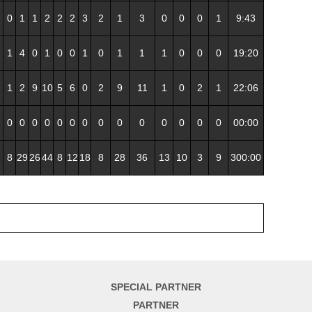
0
1
1
2
2
2
3
2
1
3
0
0
0
1
9:43
1
4
0
1
0
0
1
0
1
1
1
0
0
0
19:20
1
2
9
10
5
6
0
2
9
11
1
0
2
1
22:06
0
0
0
0
0
0
0
0
0
0
0
0
0
0
00:00
8
29
26
44
8
12
18
8
28
36
13
10
3
9
300:00
SPECIAL PARTNER
PARTNER