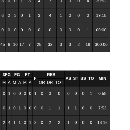
3
0
0
1
3
4
7
0
0
0
4
20:52
6
2
3
0
1
3
4
1
0
0
0
19:15
0
0
0
0
0
0
0
0
0
0
1
00:00
45
6
10
17
7
25
32
3
3
2
18
300:00
3FG
FG
FT
REB
S
F
AS
ST
BS
TO
MIN
M
A
M
A
M
A
OR
DR
TOT
0
1
0
0
0
0
1
0
0
0
0
0
0
1
0:58
0
1
0
1
0
0
0
0
1
1
1
1
0
0
7:53
2
4
1
1
0
1
2
0
2
2
1
0
0
0
13:16