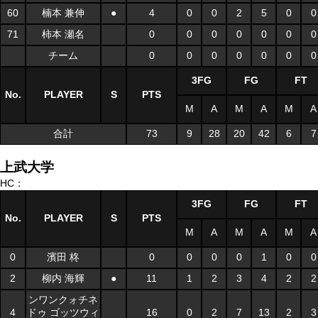
60
楠本 兼伸
●
4
0
0
2
5
0
0
71
柿本 瀬名
0
0
0
0
0
0
0
チーム
0
0
0
0
0
0
0
3FG
FG
FT
No.
PLAYER
S
PTS
M
A
M
A
M
A
合計
73
9
28
20
42
6
7
上武大学
HC：
3FG
FG
FT
No.
PLAYER
S
PTS
M
A
M
A
M
A
0
濱田 柊
0
0
0
0
1
0
0
2
柳内 海輝
●
11
1
2
3
4
2
2
ンワンクォチネ
4
ドゥ ゴッツウィ
16
0
2
7
13
2
3