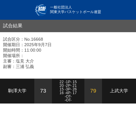
一般社団法人
関東大学バスケットボール連盟
試合結果
試合区分：No.16668
開催期日：2025年9月7日
開始時間：11:00:00
開催場所：
主審：塩見 大介
副審：三浦 弘義
22 -1P- 15
20 -2P- 21
15 -3P- 26
73
79
駒澤大学
上武大学
16 -4P- 17
-OT-
-OT-