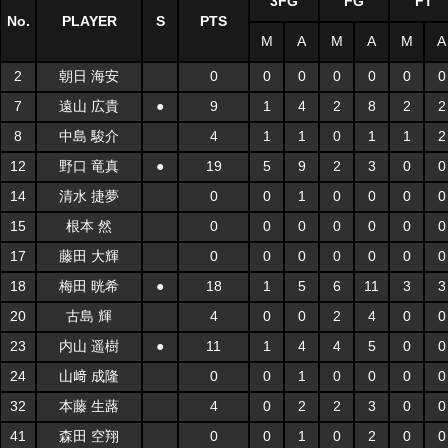
3FG
FG
FT
No.
PLAYER
S
PTS
M
A
M
A
M
A
2
朝日 海安
0
0
0
0
0
0
0
7
遠山 広貴
●
9
1
4
2
8
2
2
8
中島 駿介
4
1
1
0
1
1
2
12
野口 竜真
●
19
5
9
2
3
0
0
14
清水 捷夢
0
0
1
0
0
0
0
15
根本 然
0
0
0
0
0
0
0
17
藤田 大輝
0
0
0
0
0
0
0
18
梅田 晄希
●
18
1
5
6
11
3
3
20
古島 輝
4
0
0
2
4
0
0
23
内山 遥樹
●
11
1
4
4
5
0
0
24
山﨑 成隆
0
0
1
0
0
0
0
32
本藤 生蕗
4
0
2
2
3
0
0
41
森田 空翔
0
0
1
0
2
0
0