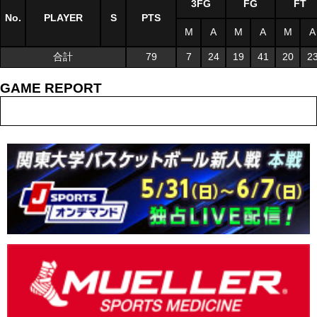
3FG
FG
FT
No.
PLAYER
S
PTS
M
A
M
A
M
A
合計
79
7
24
19
41
20
2
GAME REPORT