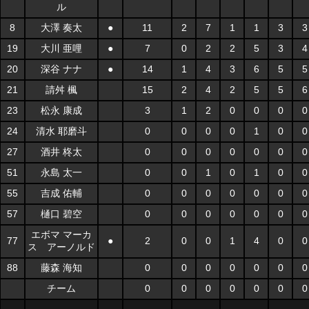
ル
8
大澤 奏太
●
11
2
7
1
1
3
3
19
大川 亜哩
●
7
0
2
2
5
3
4
20
深谷 ナナ
●
14
1
4
3
6
5
5
21
請舛 楓
15
2
4
2
5
5
6
23
松永 康成
3
1
2
0
0
0
0
24
清水 耶磨斗
0
0
0
0
1
0
0
27
酒井 柊太
0
0
0
0
0
0
0
51
永島 太一
0
0
1
0
1
0
0
55
吉成 佑輔
0
0
0
0
0
0
0
57
樋口 碧空
0
0
0
0
0
0
0
エボマ マーカ
77
●
2
0
0
1
4
0
0
ス アーノルド
88
藤森 海知
0
0
0
0
0
0
0
チーム
0
0
0
0
0
0
0