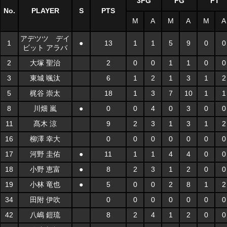
3FG
FG
FT
No.
PLAYER
S
PTS
M
A
M
A
M
A
アデツツ デイ
1
●
13
1
1
5
9
0
0
ビット アラバ
2
大塚 聖治
2
0
0
1
1
0
0
3
東城 颯汰
6
1
2
1
3
1
2
5
梶谷 崇太
18
1
3
7
10
1
1
8
川畑 嵐
●
0
0
4
0
3
0
0
11
髙木 涼
9
2
3
1
3
1
2
16
柳澤 幸大
0
0
0
0
0
0
0
17
河野 圭佑
●
11
1
1
4
4
0
0
18
小野 恵富
●
8
2
3
1
2
0
0
19
小林 竜也
●
5
0
0
2
8
1
2
34
田附 伊吹
0
0
0
0
0
0
0
42
八嶋 鎧琉
8
2
4
1
2
0
0