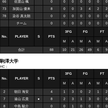
66
佐渡山 楓
0
0
0
0
0
0
0
73
加賀山 優来
8
0
0
3
4
2
2
78
染谷 真太朗
0
0
0
0
0
0
0
チーム
0
0
0
0
0
0
0
3FG
FG
FT
No.
PLAYER
S
PTS
M
A
M
A
M
A
合計
88
10
21
26
49
6
9
駒澤大学
HC：
3FG
FG
FT
No.
PLAYER
S
PTS
M
A
M
A
M
A
2
朝日 海安
4
1
3
0
2
1
2
7
遠山 広貴
●
8
2
3
1
3
0
0
8
中島 駿介
0
0
1
0
0
0
0