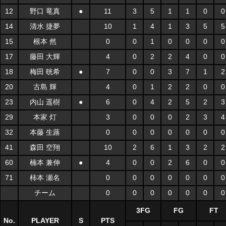
12
野口 竜真
●
11
3
5
1
1
0
0
14
清水 捷夢
10
1
4
1
3
5
5
15
根本 然
0
0
1
0
0
0
0
17
藤田 大輝
4
0
2
2
4
0
0
18
梅田 晄希
●
7
0
0
3
7
1
2
20
古島 輝
4
0
1
2
2
0
0
23
内山 遥樹
●
6
0
4
2
5
2
3
29
本家 灯
3
0
0
0
2
3
4
32
本藤 生蕗
0
0
0
0
0
0
0
41
森田 空翔
10
2
6
1
3
2
2
60
楠本 兼伸
●
4
0
0
2
6
0
0
71
柿本 瀬名
0
0
0
0
0
0
0
チーム
0
0
0
0
0
0
0
3FG
FG
FT
No.
PLAYER
S
PTS