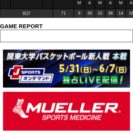
M
A
M
A
M
A
合計
71
9
30
15
38
14
1
GAME REPORT