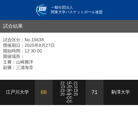
一般社団法人
関東大学バスケットボール連盟
試合結果
試合区分：No.16638
開催期日：2025年8月27日
開始時間：12:30:00
開催場所：
主審：山崎雅洋
副審：三浦海音
22 -1P- 21
23 -2P- 11
23 -3P- 19
88
71
江戸川大学
駒澤大学
20 -4P- 20
-OT-
-OT-