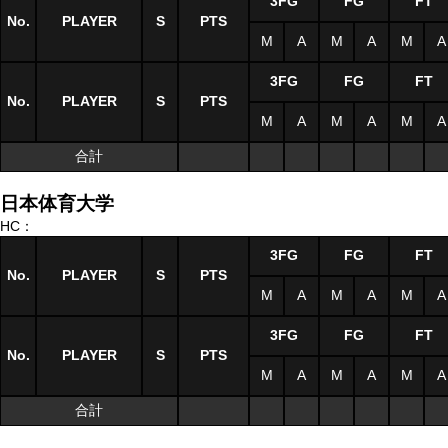
3FG
FG
FT
No.
PLAYER
S
PTS
M
A
M
A
M
A
3FG
FG
FT
No.
PLAYER
S
PTS
M
A
M
A
M
A
合計
日本体育大学
HC：
3FG
FG
FT
No.
PLAYER
S
PTS
M
A
M
A
M
A
3FG
FG
FT
No.
PLAYER
S
PTS
M
A
M
A
M
A
合計