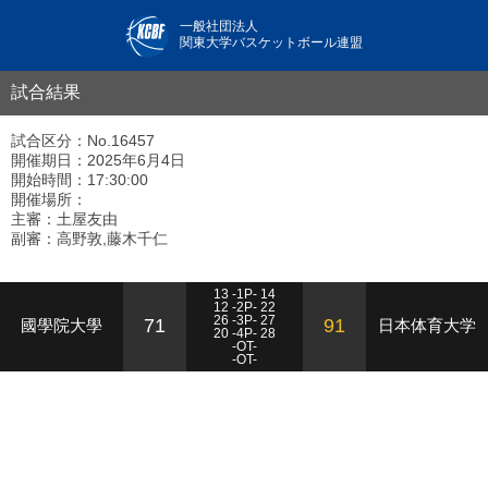
一般社団法人
関東大学バスケットボール連盟
試合結果
試合区分：No.16457
開催期日：2025年6月4日
開始時間：17:30:00
開催場所：
主審：土屋友由
副審：高野敦,藤木千仁
13 -1P- 14
12 -2P- 22
26 -3P- 27
71
91
國學院大學
日本体育大学
20 -4P- 28
-OT-
-OT-