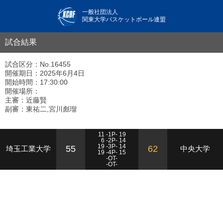
一般社団法人
関東大学バスケットボール連盟
試合結果
試合区分：No.16455
開催期日：2025年6月4日
開始時間：17:30:00
開催場所：
主審：近藤賢
副審：東祐二,宮川彪瑠
11 -1P- 19
6 -2P- 14
19 -3P- 14
55
62
埼玉工業大学
中央大学
19 -4P- 15
-OT-
-OT-