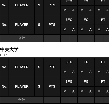
3FG
FG
FT
No.
PLAYER
S
PTS
M
A
M
A
M
A
3FG
FG
FT
No.
PLAYER
S
PTS
M
A
M
A
M
A
合計
中央大学
HC：
3FG
FG
FT
No.
PLAYER
S
PTS
M
A
M
A
M
A
3FG
FG
FT
No.
PLAYER
S
PTS
M
A
M
A
M
A
合計