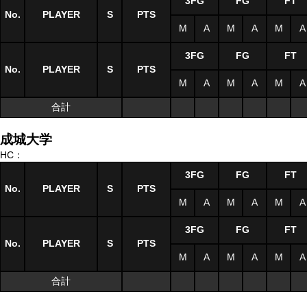
3FG
FG
FT
No.
PLAYER
S
PTS
M
A
M
A
M
A
3FG
FG
FT
No.
PLAYER
S
PTS
M
A
M
A
M
A
合計
成城大学
HC：
3FG
FG
FT
No.
PLAYER
S
PTS
M
A
M
A
M
A
3FG
FG
FT
No.
PLAYER
S
PTS
M
A
M
A
M
A
合計