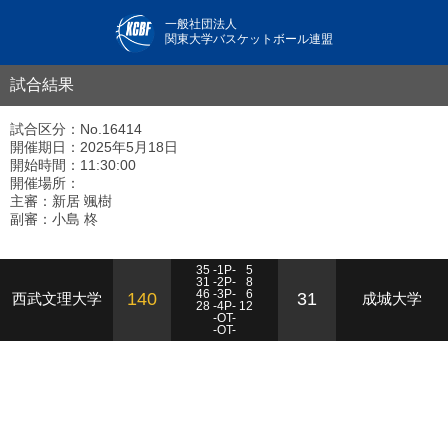
一般社団法人
関東大学バスケットボール連盟
試合結果
試合区分：No.16414
開催期日：2025年5月18日
開始時間：11:30:00
開催場所：
主審：新居 颯樹
副審：小島 柊
35 -1P-
5
31 -2P-
8
46 -3P-
6
140
31
西武文理大学
成城大学
28 -4P- 12
-OT-
-OT-