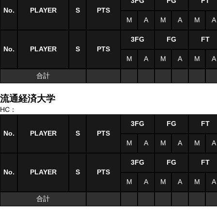
3FG
FG
FT
No.
PLAYER
S
PTS
M
A
M
A
M
A
3FG
FG
FT
No.
PLAYER
S
PTS
M
A
M
A
M
A
合計
流通経済大学
HC：
3FG
FG
FT
No.
PLAYER
S
PTS
M
A
M
A
M
A
3FG
FG
FT
No.
PLAYER
S
PTS
M
A
M
A
M
A
合計