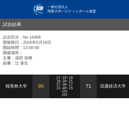
一般社団法人
関東大学バスケットボール連盟
試合結果
試合区分：No.16406
開催期日：2025年5月18日
開始時間：13:00:00
開催場所：
主審：成田 弥稀
副審：辻 葵生
27 -1P- 18
18 -2P- 21
27 -3P- 17
95
71
桜美林大学
流通経済大学
23 -4P- 15
-OT-
-OT-