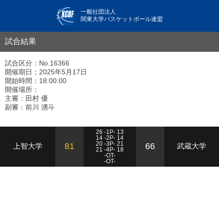
一般社団法人
関東大学バスケットボール連盟
試合結果
試合区分：No.16366
開催期日：2025年5月17日
開始時間：18:00:00
開催場所：
主審：田村 優
副審：前川 湧斗
26 -1P- 13
14 -2P- 14
20 -3P- 21
81
66
上智大学
武蔵大学
21 -4P- 18
-OT-
-OT-