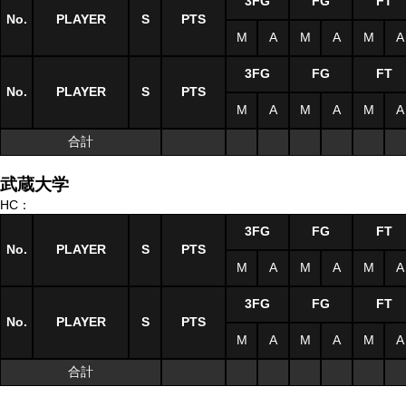
3FG
FG
FT
No.
PLAYER
S
PTS
M
A
M
A
M
A
3FG
FG
FT
No.
PLAYER
S
PTS
M
A
M
A
M
A
合計
武蔵大学
HC：
3FG
FG
FT
No.
PLAYER
S
PTS
M
A
M
A
M
A
3FG
FG
FT
No.
PLAYER
S
PTS
M
A
M
A
M
A
合計