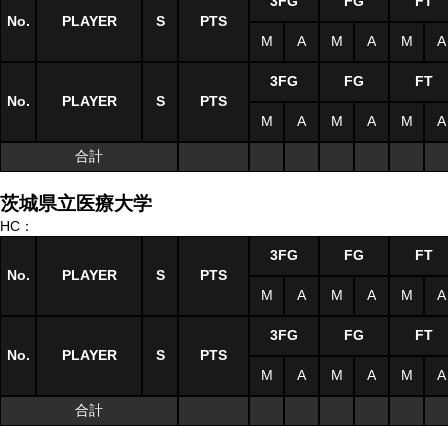
3FG
FG
FT
No.
PLAYER
S
PTS
M
A
M
A
M
A
3FG
FG
FT
No.
PLAYER
S
PTS
M
A
M
A
M
A
合計
茨城県立医療大学
HC：
3FG
FG
FT
No.
PLAYER
S
PTS
M
A
M
A
M
A
3FG
FG
FT
No.
PLAYER
S
PTS
M
A
M
A
M
A
合計