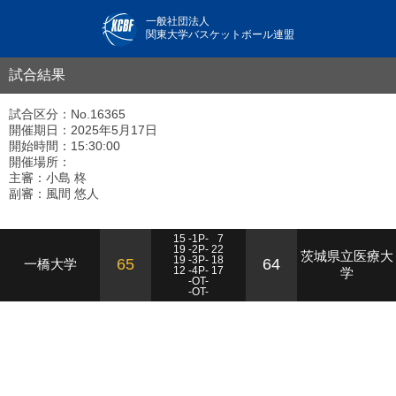
一般社団法人
関東大学バスケットボール連盟
試合結果
試合区分：No.16365
開催期日：2025年5月17日
開始時間：15:30:00
開催場所：
主審：小島 柊
副審：風間 悠人
15 -1P-
7
19 -2P- 22
茨城県立医療大
19 -3P- 18
65
64
一橋大学
12 -4P- 17
学
-OT-
-OT-