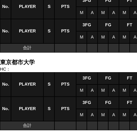
3FG
FG
FT
No.
PLAYER
S
PTS
M
A
M
A
M
A
3FG
FG
FT
No.
PLAYER
S
PTS
M
A
M
A
M
A
合計
東京都市大学
HC：
3FG
FG
FT
No.
PLAYER
S
PTS
M
A
M
A
M
A
3FG
FG
FT
No.
PLAYER
S
PTS
M
A
M
A
M
A
合計