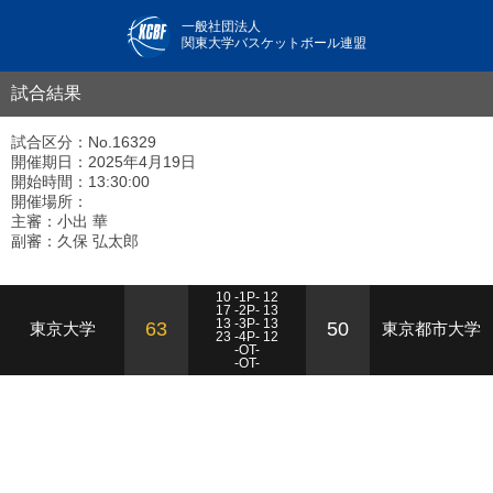
一般社団法人
関東大学バスケットボール連盟
試合結果
試合区分：No.16329
開催期日：2025年4月19日
開始時間：13:30:00
開催場所：
主審：小出 華
副審：久保 弘太郎
10 -1P- 12
17 -2P- 13
13 -3P- 13
63
50
東京大学
東京都市大学
23 -4P- 12
-OT-
-OT-