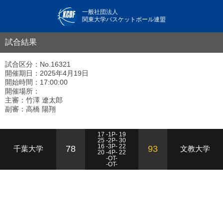
一般社団法人
関東大学バスケットボール連盟
試合結果
試合区分：No.16321
開催期日：2025年4月19日
開始時間：17:00:00
開催場所：
主審：竹澤 遼太郎
副審：高橋 陽翔
17 -1P- 19
25 -2P- 30
16 -3P- 22
78
93
千葉大学
文教大学
20 -4P- 22
-OT-
-OT-