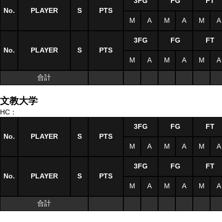
3FG
FG
FT
No.
PLAYER
S
PTS
M
A
M
A
M
A
3FG
FG
FT
No.
PLAYER
S
PTS
M
A
M
A
M
A
合計
文教大学
HC：
3FG
FG
FT
No.
PLAYER
S
PTS
M
A
M
A
M
A
3FG
FG
FT
No.
PLAYER
S
PTS
M
A
M
A
M
A
合計