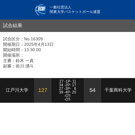
一般社団法人
関東大学バスケットボール連盟
試合結果
試合区分：No.16309
開催期日：2025年4月13日
開始時間：13:30:00
開催場所：
主審：鈴木 一真
副審：前川 湧斗
27 -1P- 11
34 -2P- 17
27 -3P-
6
127
54
江戸川大学
千葉商科大学
39 -4P- 20
-OT-
-OT-