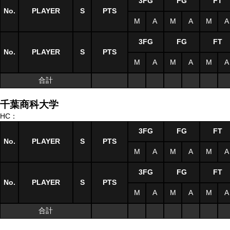
3FG
FG
FT
No.
PLAYER
S
PTS
M
A
M
A
M
A
3FG
FG
FT
No.
PLAYER
S
PTS
M
A
M
A
M
A
合計
千葉商科大学
HC：
3FG
FG
FT
No.
PLAYER
S
PTS
M
A
M
A
M
A
3FG
FG
FT
No.
PLAYER
S
PTS
M
A
M
A
M
A
合計