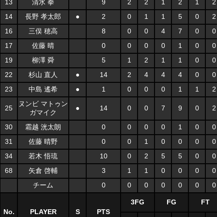
13
清水 拳
9
2
2
1
2
1
2
14
長野 孝太郎
●
2
0
1
1
5
0
2
16
三俣 穂高
8
0
0
4
7
0
0
17
佐藤 晴
0
0
0
0
1
0
0
19
柳澤 舜
5
1
2
1
1
0
0
22
杉山 直人
●
14
2
4
4
4
0
0
23
中島 遙希
●
1
0
0
0
1
1
2
ヌンビ マトゥン
25
●
14
0
0
7
9
0
2
ガマイク
30
霜越 洸太朗
0
0
0
0
1
0
0
31
佐藤 晴野
0
0
1
0
0
0
0
34
若木 悟琉
10
0
2
5
5
0
0
68
矢倉 啓輔
3
1
1
0
0
0
0
チーム
0
0
0
0
0
0
0
3FG
FG
FT
No.
PLAYER
S
PTS