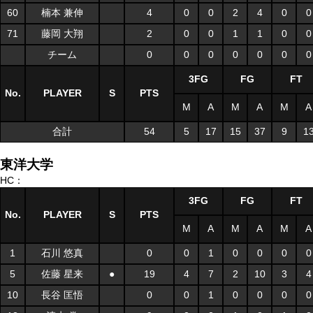
60
楠本 兼伸
4
0
0
2
4
0
0
71
藤岡 大翔
2
0
0
1
1
0
0
チーム
0
0
0
0
0
0
0
3FG
FG
FT
No.
PLAYER
S
PTS
M
A
M
A
M
A
合計
54
5
17
15
37
9
1
東洋大学
HC：
3FG
FG
FT
No.
PLAYER
S
PTS
M
A
M
A
M
A
1
石川 悠真
0
0
1
0
0
0
0
5
佐藤 星来
●
19
4
7
2
10
3
4
10
長谷 匡悟
0
0
1
0
0
0
0