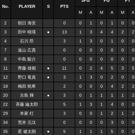
3FG
FG
FT
No.
PLAYER
S
PTS
M
A
M
A
M
A
2
朝日 海安
0
0
1
0
1
0
0
3
田中 晴瑛
●
13
1
3
4
4
2
2
4
石川 昂
3
1
3
0
1
0
0
7
遠山 広貴
0
0
0
0
0
0
0
8
中島 駿介
0
0
0
0
0
0
0
11
齊藤 雄都
●
11
0
2
4
5
3
5
12
野口 竜真
●
3
1
3
0
2
0
0
18
梅田 晄希
2
0
0
0
4
2
2
20
古島 輝
●
3
0
1
1
1
1
2
22
斉藤 綸太郎
5
1
3
1
4
0
0
29
本家 灯
3
0
0
1
2
1
2
34
荒井 元汰
0
0
0
0
3
0
0
35
星 健太朗
●
5
1
1
1
5
0
0