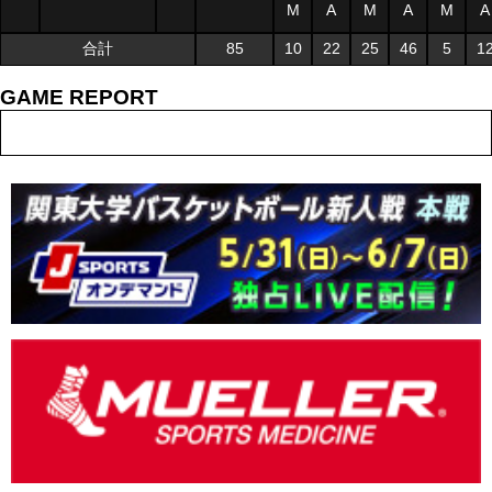
M
A
M
A
M
A
合計
85
10
22
25
46
5
1
GAME REPORT