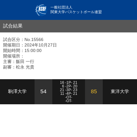
一般社団法人
関東大学バスケットボール連盟
試合結果
試合区分：No.15566
開催期日：2024年10月27日
開始時間：15:00:00
開催場所：
主審：飯田 一行
副審：松永 光貴
16 -1P- 21
6 -2P- 20
21 -3P- 23
54
85
駒澤大学
東洋大学
11 -4P- 21
-OT-
-OT-