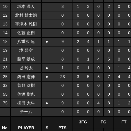
10
坂本 温人
3
1
3
0
2
0
0
12
北村 雄太朗
0
0
0
0
0
0
0
13
宇津木 雅樹
0
0
0
0
0
0
0
14
佐藤 正樹
0
0
0
0
0
0
0
18
八重沢 連
●
9
2
4
1
1
1
1
19
境 碧空
0
0
0
0
0
0
0
21
藤平 皓成
8
0
1
4
5
0
0
23
堤 玲太
●
1
0
1
0
0
1
4
25
鍋田 憲伸
●
23
3
5
5
7
4
4
32
菅野 汰樹
0
0
0
0
0
0
0
55
佐渡 樹也
0
0
0
0
0
0
0
75
柳田 大斗
●
9
0
0
4
8
1
2
チーム
0
0
0
0
0
0
0
3FG
FG
FT
No.
PLAYER
S
PTS