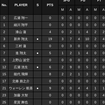
3FG
FG
FT
No.
PLAYER
S
PTS
M
A
M
A
M
A
0
広瀬 翔一
0
0
0
0
0
0
0
1
細川 翔平
0
0
0
0
0
0
0
2
漆山 蓮
4
0
2
1
4
2
2
3
新井 翔太
●
19
3
7
4
10
2
4
6
三村 蓮
0
0
3
0
0
0
0
7
進 翔太
●
5
1
2
1
4
0
0
9
上野山 波空
0
0
0
0
0
0
0
12
広瀬 洸生
●
6
2
9
0
5
0
0
15
能代 飛輝
8
2
2
1
3
0
0
17
北條 彪之介
0
0
0
0
0
0
0
21
ウォーレン 航喜
●
9
0
0
4
4
1
1
23
加藤 大智
0
0
0
0
0
0
4
25
星賀 舞也
0
0
0
0
0
0
0