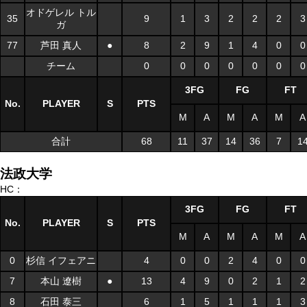
オドゲレル トル
35
9
1
3
2
2
2
3
ガ
77
芦田 真人
●
8
2
9
1
4
0
0
チーム
0
0
0
0
0
0
0
3FG
FG
FT
No.
PLAYER
S
PTS
M
A
M
A
M
A
合計
68
11
37
14
36
7
1
法政大学
HC：
3FG
FG
FT
No.
PLAYER
S
PTS
M
A
M
A
M
A
0
杉信 イフェアニ
4
0
0
2
4
0
0
7
本山 遼樹
●
13
4
9
0
2
1
2
8
石田 泰三
6
1
5
1
1
1
3