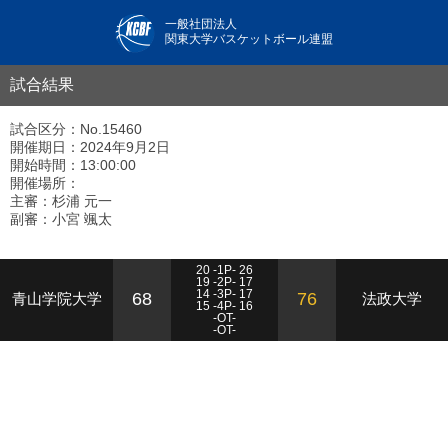
一般社団法人
関東大学バスケットボール連盟
試合結果
試合区分：No.15460
開催期日：2024年9月2日
開始時間：13:00:00
開催場所：
主審：杉浦 元一
副審：小宮 颯太
20 -1P- 26
19 -2P- 17
14 -3P- 17
68
76
青山学院大学
法政大学
15 -4P- 16
-OT-
-OT-