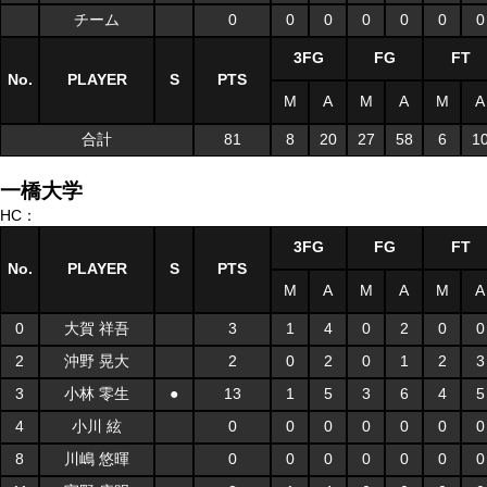
チーム
0
0
0
0
0
0
0
3FG
FG
FT
No.
PLAYER
S
PTS
M
A
M
A
M
A
合計
81
8
20
27
58
6
1
一橋大学
HC：
3FG
FG
FT
No.
PLAYER
S
PTS
M
A
M
A
M
A
0
大賀 祥吾
3
1
4
0
2
0
0
2
沖野 晃大
2
0
2
0
1
2
3
3
小林 零生
●
13
1
5
3
6
4
5
4
小川 絃
0
0
0
0
0
0
0
8
川嶋 悠暉
0
0
0
0
0
0
0