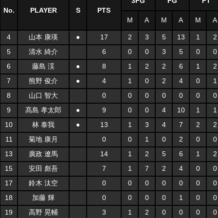
3FG
FG
FT
No.
PLAYER
S
PTS
M
A
M
A
M
A
4
山本 康瑛
●
17
2
3
5
13
1
2
5
清水 綺介
6
0
0
3
5
0
0
6
藤島 渓
●
8
1
2
2
6
1
2
7
熊野 俊介
●
4
1
0
2
4
0
1
8
山口 智大
0
0
0
0
0
0
0
9
髙島 孝太郎
●
9
0
0
4
10
1
1
10
林 泰我
●
13
1
3
4
7
2
2
11
菊地 康月
0
0
1
0
2
0
0
13
廣政 遼馬
14
1
2
5
6
1
2
15
安田 彪吾
7
1
7
2
4
0
0
17
鈴木 汰空
0
0
0
0
0
0
0
18
加藤 輝
0
0
0
0
1
0
0
19
高野 晃輔
3
1
2
0
0
0
0