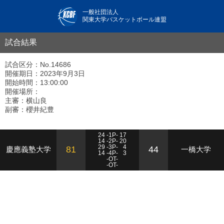
一般社団法人
関東大学バスケットボール連盟
試合結果
試合区分：No.14686
開催期日：2023年9月3日
開始時間：13:00:00
開催場所：
主審：横山良
副審：櫻井紀豊
24 -1P- 17
14 -2P- 20
29 -3P-
4
81
44
慶應義塾大学
一橋大学
14 -4P-
3
-OT-
-OT-