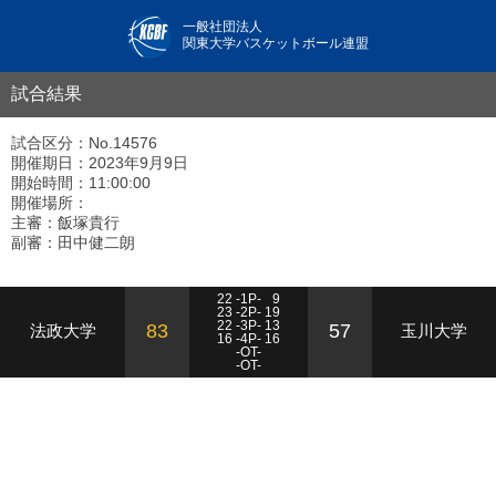
一般社団法人
関東大学バスケットボール連盟
試合結果
試合区分：No.14576
開催期日：2023年9月9日
開始時間：11:00:00
開催場所：
主審：飯塚貴行
副審：田中健二朗
22 -1P-
9
23 -2P- 19
22 -3P- 13
83
57
法政大学
玉川大学
16 -4P- 16
-OT-
-OT-