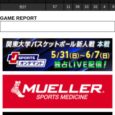
合計
57
11
38
10
32
4
8
GAME REPORT