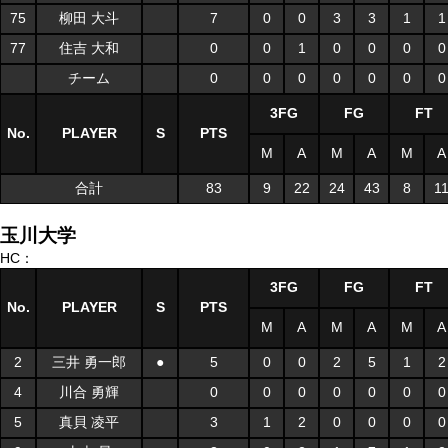
75
柳田 大斗
7
0
0
3
3
1
1
77
住吉 大和
0
0
1
0
0
0
0
チーム
0
0
0
0
0
0
0
3FG
FG
FT
No.
PLAYER
S
PTS
M
A
M
A
M
A
合計
83
9
22
24
43
8
1
玉川大学
HC：
3FG
FG
FT
No.
PLAYER
S
PTS
M
A
M
A
M
A
2
三井 勇一郎
●
5
0
0
2
5
1
2
4
川合 勇輝
0
0
0
0
0
0
0
5
真貝 凌平
3
1
2
0
0
0
0