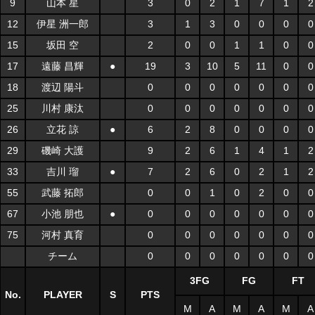
9
山本 星
3
0
2
1
7
1
2
12
伊星 洲一郎
3
1
3
0
0
0
0
15
坂田 空
2
0
0
1
1
0
0
17
遠藤 昌輝
●
19
3
10
5
11
0
0
18
渡辺 陽斗
0
0
0
0
0
0
0
25
川村 康汰
0
0
0
0
0
0
0
26
立花 諒
●
6
2
8
0
0
0
0
29
磯崎 大護
9
2
6
1
4
1
2
33
吉川 瑠
●
7
2
6
0
2
1
2
55
武藤 拓郎
0
0
1
0
2
0
0
67
小池 朋也
●
0
0
0
0
0
0
0
75
河村 真育
0
0
0
0
0
0
0
チーム
0
0
0
0
0
0
0
3FG
FG
FT
No.
PLAYER
S
PTS
M
A
M
A
M
A