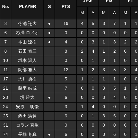
3FG
FG
FT
No.
PLAYER
S
PTS
M
A
M
A
M
A
3
今池 翔大
●
19
4
5
3
7
1
1
6
杉澤 ロメオ
●
0
0
0
0
0
0
0
7
本山 遼樹
●
4
0
3
1
3
2
2
8
石田 泰三
8
2
4
1
2
0
0
10
坂本 温人
0
0
1
0
1
0
0
11
岡部 雅大
12
1
2
3
5
3
4
17
大川 勇樹
5
1
1
1
1
0
0
21
藤平 皓成
7
0
0
3
5
1
2
23
堤 玲太
●
6
0
0
3
4
0
0
24
安原 明優
3
1
4
0
0
0
0
25
鍋田 憲伸
6
0
1
3
6
0
0
31
コラン 直生
0
0
0
0
0
0
0
74
長橋 冬真
●
6
0
0
3
6
0
1