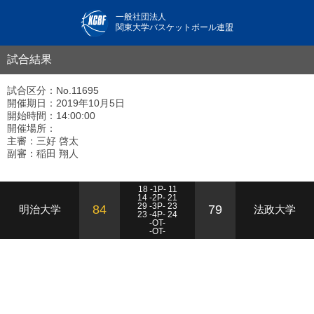
一般社団法人
関東大学バスケットボール連盟
試合結果
試合区分：No.11695
開催期日：2019年10月5日
開始時間：14:00:00
開催場所：
主審：三好 啓太
副審：稲田 翔人
18 -1P- 11
14 -2P- 21
29 -3P- 23
84
79
明治大学
法政大学
23 -4P- 24
-OT-
-OT-