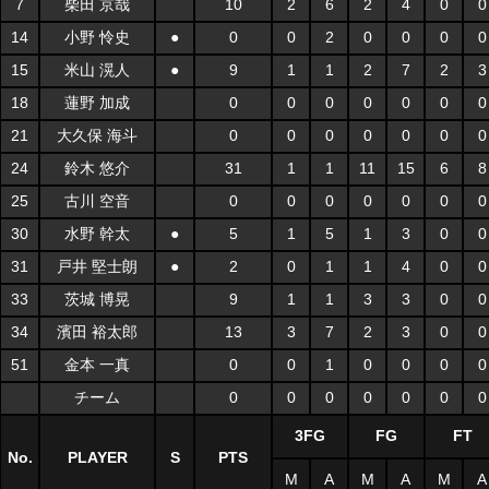
7
柴田 京哉
10
2
6
2
4
0
0
14
小野 怜史
●
0
0
2
0
0
0
0
15
米山 滉人
●
9
1
1
2
7
2
3
18
蓮野 加成
0
0
0
0
0
0
0
21
大久保 海斗
0
0
0
0
0
0
0
24
鈴木 悠介
31
1
1
11
15
6
8
25
古川 空音
0
0
0
0
0
0
0
30
水野 幹太
●
5
1
5
1
3
0
0
31
戸井 堅士朗
●
2
0
1
1
4
0
0
33
茨城 博晃
9
1
1
3
3
0
0
34
濱田 裕太郎
13
3
7
2
3
0
0
51
金本 一真
0
0
1
0
0
0
0
チーム
0
0
0
0
0
0
0
3FG
FG
FT
No.
PLAYER
S
PTS
M
A
M
A
M
A