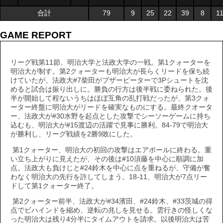
合計
79
9
25
22
39
8
1
GAME REPORT
リーグ戦第11節、明治大学と法政大学の一戦。第1クォーターを
明治大が制す。第2クォーターも明治大が長らくリードを保ち続
けていたが、法政大#7柴田がブザービーターで3Pシュートを沈
めると試合は振り出しに。勝負の行方は後半戦に委ねられた。後
半が開始して程ないうちはほぼ互角の乱打戦だったが、第3クォ
ーター終盤に明治大がリードを確実なものにする。最終クオータ
ー、法政大が#30水野を起点とした攻撃でシーソーゲームに持ち
込むも、明治大が#15渡辺の活躍で見事に勝利。84-79で明治大
が勝利し、リーグ戦績を2勝9敗にした。
第1クォーター、明治大の初回の攻撃はエアボールに終わる。重
い立ち上がりに見えたが、その後は#10須藤を中心に順調に加
点。法政大も負けじと#24鈴木を中心に点を重ねるが、守備が奮
わなく明治大の先行を許してしまう。18-11、明治大が7点リー
ドして第1クォーター終了。
第2クォーター前半、法政大が#34濱田、#24鈴木、#33茨城の得
点でビハインドを縮め、逆転の兆しを見せる。雲行きの怪しくな
った明治大は残り4分半にタイムアウトを請求。以後明治大は苦