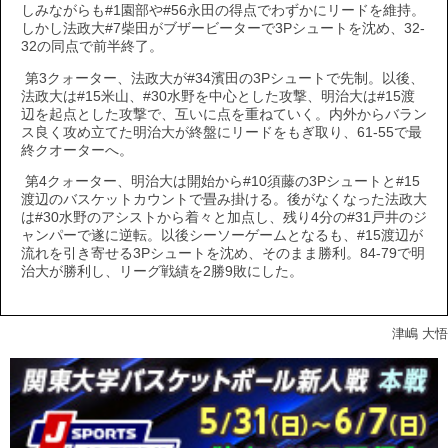
しみながらも#1園部や#56永田の得点でわずかにリードを維持。
しかし法政大#7柴田がブザービーターで3Pシュートを沈め、32-
32の同点で前半終了。
第3クォーター、法政大が#34濱田の3Pシュートで先制。以後、
法政大は#15米山、#30水野を中心とした攻撃、明治大は#15渡
辺を起点とした攻撃で、互いに点を重ねていく。内外からバラン
ス良く攻め立てた明治大が終盤にリードをもぎ取り、61-55で最
終クオーターへ。
第4クォーター、明治大は開始から#10須藤の3Pシュートと#15
渡辺のバスケットカウントで畳み掛ける。後がなくなった法政大
は#30水野のアシストから着々と加点し、残り4分の#31戸井のジ
ャンパーで遂に逆転。以後シーソーゲームとなるも、#15渡辺が
流れを引き寄せる3Pシュートを沈め、そのまま勝利。84-79で明
治大が勝利し、リーグ戦績を2勝9敗にした。
津嶋 大悟