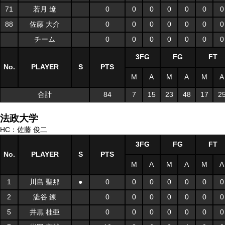
71
若月 遼
0
0
0
0
0
0
0
88
佐藤 大介
0
0
0
0
0
0
0
チーム
0
0
0
0
0
0
0
3FG
FG
FT
No.
PLAYER
S
PTS
M
A
M
A
M
A
合計
84
7
15
23
48
17
2
法政大学
HC：佐藤 俊二
3FG
FG
FT
No.
PLAYER
S
PTS
M
A
M
A
M
A
1
川島 聖那
●
0
0
0
0
0
0
0
2
澁谷 錬
0
0
0
0
0
0
0
5
井黒 桂亜
0
0
0
0
0
0
0