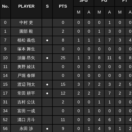
3FG
FG
FT
No.
PLAYER
S
PTS
M
A
M
A
M
A
0
中村 吏
0
0
0
0
1
0
0
1
園部 毅
2
0
0
1
3
0
0
7
植松 義也
●
8
1
1
1
7
3
4
9
塚本 舞生
0
0
0
0
0
0
0
10
須藤 昂矢
●
25
1
3
8
11
6
8
11
奥野 綾汰
0
0
0
0
0
0
0
14
戸堀 春輝
0
0
0
0
0
0
0
15
渡辺 翔太
●
15
3
7
2
3
2
5
17
常田 耕平
●
12
2
2
2
7
2
2
31
吉村 公汰
2
0
0
1
1
0
0
34
富田 一成
0
0
1
0
0
0
0
52
溝口 月斗
11
0
0
4
6
3
4
56
永田 渉
●
9
0
1
4
9
1
2