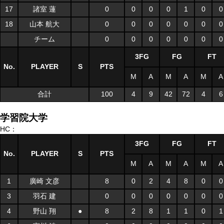
17
諸室 蓮
0
0
0
0
1
0
0
18
山本 航大
0
0
0
0
0
0
0
チーム
0
0
0
0
0
0
0
3FG
FG
FT
No.
PLAYER
S
PTS
M
A
M
A
M
A
合計
100
4
9
42
72
4
6
学習院大学
HC：
3FG
FG
FT
No.
PLAYER
S
PTS
M
A
M
A
M
A
1
廣崎 文彦
8
0
2
4
8
0
0
3
羽石 建
0
0
0
0
0
0
0
4
野山 翔
●
8
2
8
1
1
0
1