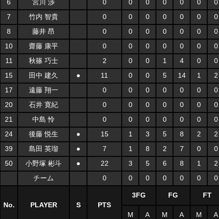
6
宮川 渉
0
0
0
0
0
0
0
7
竹内 智貴
0
0
0
0
0
0
0
8
藤井 昂
0
0
0
0
0
0
0
10
齋藤 康平
0
0
0
0
0
0
0
11
秋篠 巧士
2
0
0
1
4
0
0
15
田中 建久
●
11
0
0
5
14
1
2
17
遠藤 翔一
0
0
0
0
0
0
0
20
石井 寛紀
0
0
0
0
0
0
0
21
中島 怜
0
0
0
0
0
0
0
24
後藤 悦生
●
15
1
3
5
8
2
2
39
島田 英瑠
●
7
1
8
2
7
0
0
50
小野塚 彬斗
●
22
3
5
6
8
1
2
チーム
0
0
0
0
0
0
0
3FG
FG
FT
No.
PLAYER
S
PTS
M
A
M
A
M
A