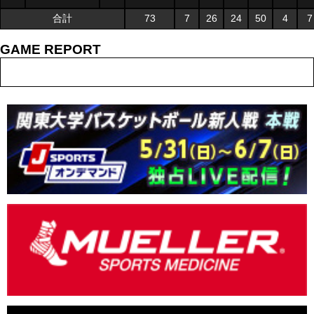
合計
73
7
26
24
50
4
7
GAME REPORT