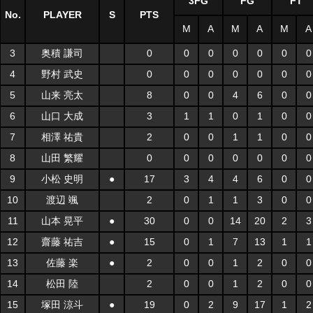
3FG
FG
FT
No.
PLAYER
S
PTS
M
A
M
A
M
A
3
奥積 謙司
0
0
0
0
0
0
0
4
野村 武史
0
0
0
0
0
0
0
5
山来 亮太
8
0
0
4
6
0
0
6
山口 大成
3
1
1
0
1
0
0
7
相澤 祐貴
2
0
0
1
1
0
0
8
山田 繁耀
0
0
0
0
0
0
0
9
小松 史明
●
17
3
4
4
6
0
0
10
渡辺 颯
2
0
1
1
3
0
0
11
山本 晃平
●
30
0
0
14
20
2
3
12
齋藤 祐吉
●
15
0
1
7
13
1
1
13
佐藤 楽
●
2
0
0
1
2
0
0
14
松田 陸
2
0
0
1
2
0
0
15
塚田 涼斗
●
19
0
2
9
17
1
2