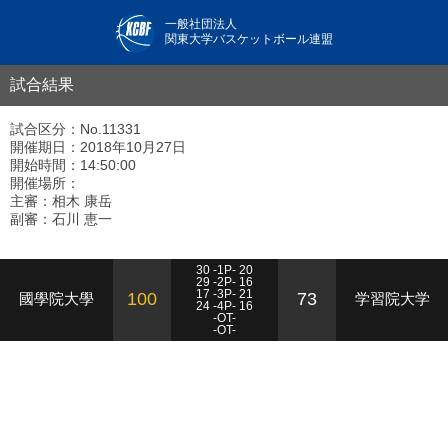
一般社団法人
関東大学バスケットボール連盟
試合結果
試合区分：No.11331
開催期日：2018年10月27日
開始時間：14:50:00
開催場所：
主審：相木 康岳
副審：石川 恵一
30 -1P- 20
29 -2P- 16
17 -3P- 21
100
73
國學院大學
学習院大学
24 -4P- 16
-OT-
-OT-