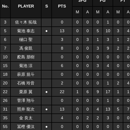
3FG
FG
FT
No.
PLAYER
S
PTS
M
A
M
A
M
A
3
佐々木 拓哉
0
0
0
0
1
0
0
5
菊池 泰志
●
13
0
0
5
10
3
4
6
樋口 聖
3
0
3
1
3
1
2
7
馮 俊凱
8
0
0
3
9
2
2
10
蓜島 朋樹
0
0
0
0
0
0
0
15
菊池 涼
6
0
0
3
4
0
0
18
萩原 規斗
0
0
0
0
0
0
0
20
石橋 玲音
2
0
0
0
1
2
4
22
栗原 翼
●
22
1
6
9
17
1
1
26
菅澤 翔斗
0
0
0
0
1
0
0
31
照井 龍次
●
13
0
0
4
13
5
7
35
金 良太
4
0
2
2
3
0
0
55
冨樫 優汰
●
0
0
0
0
0
0
0