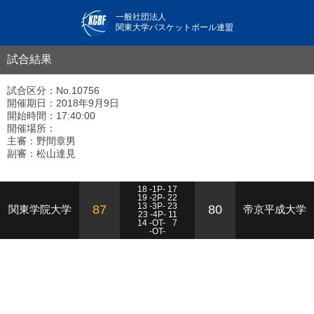
一般社団法人
関東大学バスケットボール連盟
試合結果
試合区分：No.10756
開催期日：2018年9月9日
開始時間：17:40:00
開催場所：
主審：野間章男
副審：松山達見
18 -1P- 17
19 -2P- 22
13 -3P- 23
87
80
関東学院大学
帝京平成大学
23 -4P- 11
14 -OT-
7
-OT-