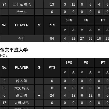
94
五十嵐 勝也
13
3
11
0
6
4
5
チーム
0
0
0
0
0
0
0
3FG
FG
FT
No.
PLAYER
S
PTS
M
A
M
A
M
A
合計
84
4
22
27
68
18
2
帝京平成大学
HC：
3FG
FG
FT
No.
PLAYER
S
PTS
M
A
M
A
M
A
2
鈴木 涼
0
0
0
0
0
0
0
5
大矢 幹人
0
0
0
0
0
0
0
6
髙田 将
●
24
4
19
6
12
0
0
17
太田 雄己
0
0
0
0
0
0
0