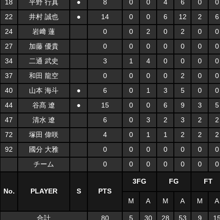
18
平野 行真
●
8
0
0
4
6
0
0
22
井村 誠也
●
14
0
0
6
12
2
6
24
岩﨑 蓮
0
0
2
0
2
0
0
27
加藤 優貴
0
0
0
0
0
0
0
34
二通 武史
3
1
4
0
0
0
0
37
和田 龍空
0
0
0
0
2
0
0
40
山本 海斗
●
6
0
1
3
5
0
0
44
谷髙 遼
●
15
0
0
6
9
3
5
47
清水 遼
6
0
3
2
3
2
2
72
塚田 偉咲
4
0
1
1
2
2
2
92
國分 大雅
0
0
0
0
0
0
0
チーム
0
0
0
0
0
0
0
3FG
FG
FT
No.
PLAYER
S
PTS
M
A
M
A
M
A
合計
80
5
30
28
53
9
1