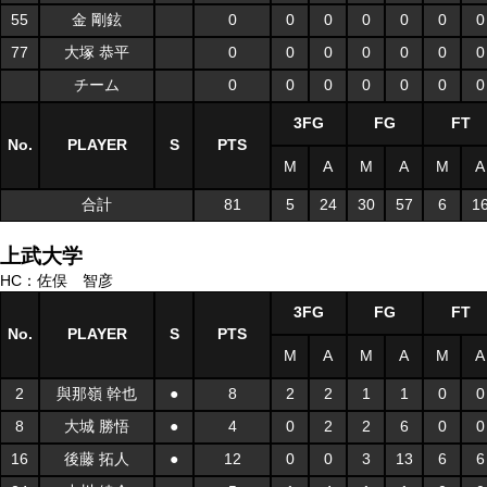
55
金 剛鉉
0
0
0
0
0
0
0
77
大塚 恭平
0
0
0
0
0
0
0
チーム
0
0
0
0
0
0
0
3FG
FG
FT
No.
PLAYER
S
PTS
M
A
M
A
M
A
合計
81
5
24
30
57
6
1
上武大学
HC：佐俣 智彦
3FG
FG
FT
No.
PLAYER
S
PTS
M
A
M
A
M
A
2
與那嶺 幹也
●
8
2
2
1
1
0
0
8
大城 勝悟
●
4
0
2
2
6
0
0
16
後藤 拓人
●
12
0
0
3
13
6
6