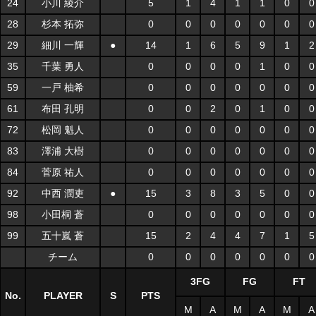
24
小川 綾介
5
1
4
1
1
0
0
28
杉本 拓弥
0
0
0
0
0
0
0
29
細川 一輝
●
14
1
6
5
9
1
2
35
千葉 勇人
0
0
0
0
1
0
0
59
一戸 柚希
0
0
0
0
0
0
0
61
布田 孔明
0
0
2
0
1
0
0
72
松岡 魁人
0
0
0
0
0
0
0
83
澤浦 大樹
0
0
0
0
0
0
0
84
菅原 祐人
0
0
0
0
0
0
0
92
中西 潤吏
●
15
3
8
3
5
0
0
98
小田桐 蒼
0
0
0
0
0
0
0
99
五十嵐 蒼
15
2
4
4
7
1
5
チーム
0
0
0
0
0
0
0
3FG
FG
FT
No.
PLAYER
S
PTS
M
A
M
A
M
A