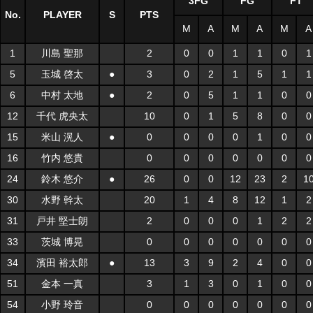
3FG
FG
FT
No.
PLAYER
S
PTS
M
A
M
A
M
A
1
川島 聖那
2
0
0
1
1
0
1
5
玉城 啓太
●
3
0
2
1
5
1
1
6
中村 太地
●
2
0
5
1
1
0
0
12
千代 虎央太
10
0
1
5
8
0
0
15
米山 滉人
●
0
0
0
0
1
0
0
16
竹内 悠貴
0
0
0
0
0
0
0
24
鈴木 悠介
●
26
0
0
12
23
2
1
30
水野 幹太
20
1
4
8
12
1
2
31
戸井 堅士朗
2
0
0
0
1
2
2
33
茨城 博晃
0
0
0
0
0
0
0
34
濱田 裕太郎
●
13
3
9
2
4
0
0
51
金本 一真
3
1
3
0
1
0
0
54
小野 玲音
0
0
0
0
0
0
0